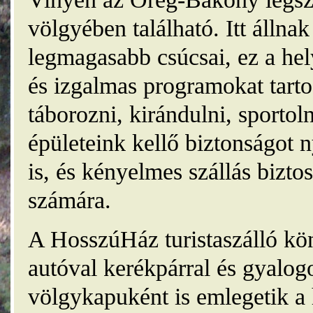
völgyében található. Itt álln
legmagasabb csúcsai, ez a he
és izgalmas programokat tarto
táborozni, kirándulni, sporto
épületeink kellő biztonságot
is, és kényelmes szállás bizt
számára.
A HosszúHáz turistaszálló kö
autóval kerékpárral és gyalog
völgykapuként is emlegetik a 