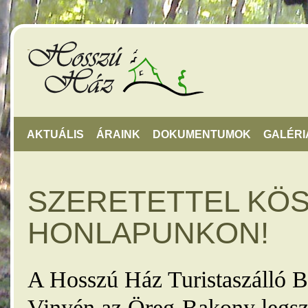
AKTUÁLIS
ÁRAINK
DOKUMENTUMOK
GALÉRI
SZERETETTEL KÖ
HONLAPUNKON!
A Hosszú Ház Turistaszálló B
Vinyén az Öreg-Bakony legsz