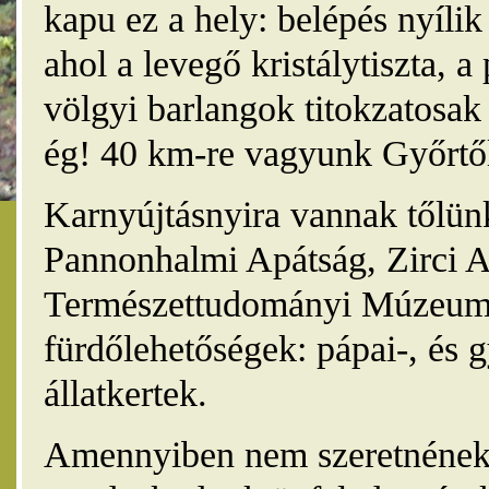
kapu ez a hely: belépés nyíli
ahol a levegő kristálytiszta, 
völgyi barlangok titokzatosak 
ég! 40 km-re vagyunk Győrtől
Karnyújtásnyira vannak tőlünk
Pannonhalmi Apátság, Zirci A
Természettudományi Múzeum,
fürdőlehetőségek: pápai-, és 
állatkertek.
Amennyiben nem szeretnének 4