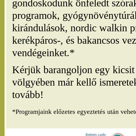
gondoskodunk önfeledt szórak
programok, gyógynövénytúrák
kirándulások, nordic walkin 
kerékpáros-, és bakancsos vez
vendégeinket.*
Kérjük barangoljon egy kicsi
völgyében már kellő ismerete
tovább!
*Programjaink előzetes egyeztetés után vehe