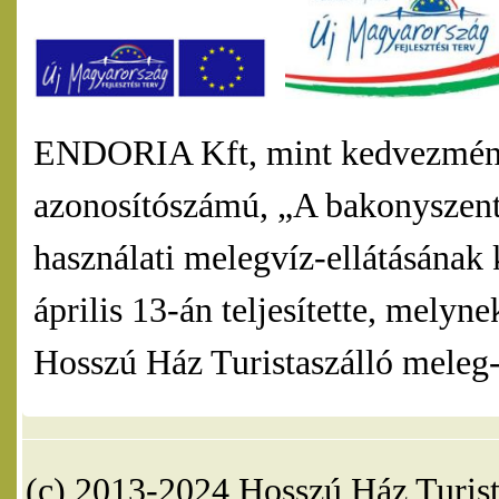
ENDORIA Kft, mint kedvezmény
azonosítószámú, „A bakonyszentl
használati melegvíz-ellátásának 
április 13-án teljesítette, mel
Hosszú Ház Turistaszálló meleg-v
(c) 2013-2024 Hosszú Ház Turist