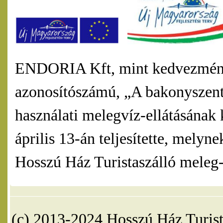
ENDORIA Kft, mint kedvezmény
azonosítószámú, „A bakonyszentl
használati melegvíz-ellátásának 
április 13-án teljesítette, mel
Hosszú Ház Turistaszálló meleg-v
(c) 2013-2024 Hosszú Ház Turist