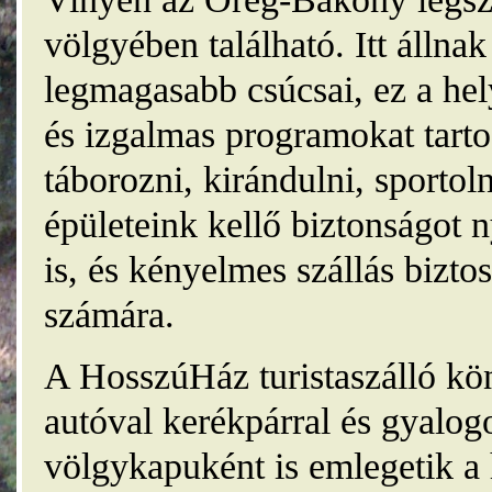
völgyében található. Itt álln
legmagasabb csúcsai, ez a he
és izgalmas programokat tarto
táborozni, kirándulni, sporto
épületeink kellő biztonságot
is, és kényelmes szállás bizt
számára.
A HosszúHáz turistaszálló kö
autóval kerékpárral és gyalog
völgykapuként is emlegetik a 