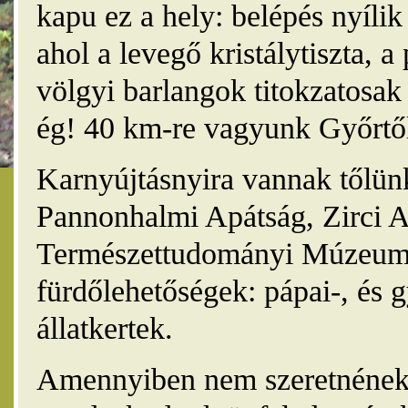
kapu ez a hely: belépés nyíli
ahol a levegő kristálytiszta, 
völgyi barlangok titokzatosak 
ég! 40 km-re vagyunk Győrtől
Karnyújtásnyira vannak tőlünk
Pannonhalmi Apátság, Zirci A
Természettudományi Múzeum,
fürdőlehetőségek: pápai-, és 
állatkertek.
Amennyiben nem szeretnének 4