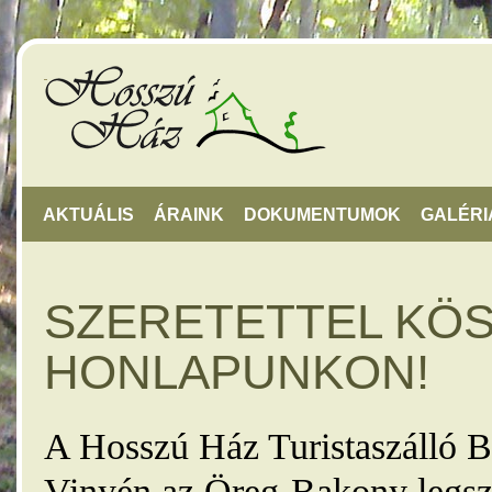
AKTUÁLIS
ÁRAINK
DOKUMENTUMOK
GALÉRI
SZERETETTEL KÖ
HONLAPUNKON!
A Hosszú Ház Turistaszálló B
Vinyén az Öreg-Bakony legsz