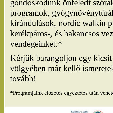
gondoskodunk önfeledt szórak
programok, gyógynövénytúrák
kirándulások, nordic walkin 
kerékpáros-, és bakancsos vez
vendégeinket.*
Kérjük barangoljon egy kicsi
völgyében már kellő ismerete
tovább!
*Programjaink előzetes egyeztetés után vehe