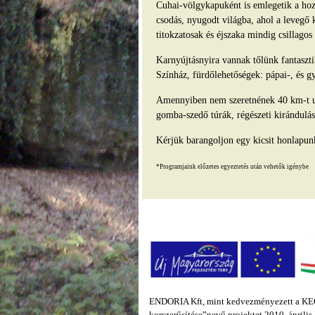
Cuhai-völgykapuként is emlegetik a hozz
csodás, nyugodt világba, ahol a levegő 
titokzatosak és éjszaka mindig csillago
Karnyújtásnyira vannak tőlünk fantasz
Színház, fürdőlehetőségek: pápai-, és g
Amennyiben nem szeretnének 40 km-t ut
gomba-szedő túrák, régészeti kirándulás
Kérjük barangoljon egy kicsit honlapun
*Programjaink előzetes egyeztetés után vehetők igénybe
ENDORIA Kft, mint kedvezményezett a KEOP
korszerűsítése”nevű projektet 2010. áprili