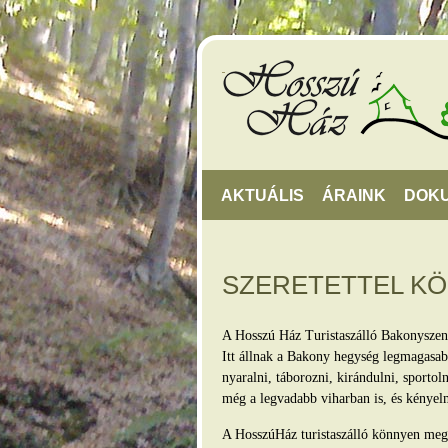
AKTUÁLIS
ÁRAINK
DOK
SZERETETTEL K
A Hosszú Ház Turistaszálló Bakonyszen
Itt állnak a Bakony hegység legmagasabb
nyaralni, táborozni, kirándulni, sporto
még a legvadabb viharban is, és kényel
A HosszúHáz turistaszálló könnyen megkö