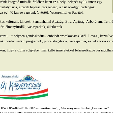
ánk látogató turisták. Valóban kapu ez a hely: belépés nyílik innen egy
kristálytiszta, a patak bájosan csörgedező, a Cuha-völgyi barlangok
s az ég! 40 km-re vagyunk Győrtől, Veszprémtől és Pápától.
tikus kultúrális kincsek: Pannonhalmi Apátság, Zirci Apátság, Arborétum, Ter
yőri élményfürdők, vadasparkok, állatkertek.
azni, itt helyben gondoskodunk önfeledt szórakoztatásukról. Lovas-, kézműv
ok, nordic walkin programok, pincelátogatások, kerékpáros-, és bakancsos veze
kon, hogy a Cuha völgyében már kellő ismeretekkel felszerelkezve barangolhas
.4.2.0/A/09-2010-0082 azonosítószámú, „A bakonyszentlászlói „Hosszú ház” turis
s 13-án teljesítette, melynek eredményeképpen megvalósult a Hosszú Ház Turistaszál