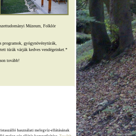
mészettudományi Múzeum, Folklór
es programok, gyógynövénytúrák,
tett túrák várják kedves vendégeinket.*
son tovább!
taszálló használati melegvíz-ellátásának
ló meleg-víz ellátás korszerűsítése.
Tovább