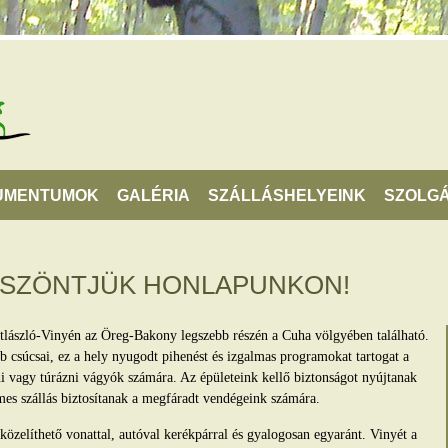
UMENTUMOK
GALÉRIA
SZÁLLÁSHELYEINK
SZOLGÁ
ÖSZÖNTJÜK HONLAPUNKON!
tlászló-Vinyén az Öreg-Bakony legszebb részén a Cuha völgyében található.
 csúcsai, ez a hely nyugodt pihenést és izgalmas programokat tartogat a
lni vagy túrázni vágyók számára. Az épületeink kellő biztonságot nyújtanak
mes szállás biztosítanak a megfáradt vendégeink számára.
zelíthető vonattal, autóval kerékpárral és gyalogosan egyaránt. Vinyét a