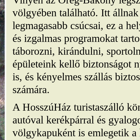
völgyében található. Itt álln
legmagasabb csúcsai, ez a he
és izgalmas programokat tarto
táborozni, kirándulni, sporto
épületeink kellő biztonságot
is, és kényelmes szállás bizt
számára.
A HosszúHáz turistaszálló kö
autóval kerékpárral és gyalog
völgykapuként is emlegetik a 