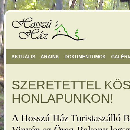
AKTUÁLIS
ÁRAINK
DOKUMENTUMOK
GALÉRI
SZERETETTEL KÖ
HONLAPUNKON!
A Hosszú Ház Turistaszálló B
Vinyén az Öreg-Bakony legsz