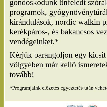
gondoskodunk önfeledt szórak
programok, gyógynövénytúrák
kirándulások, nordic walkin 
kerékpáros-, és bakancsos vez
vendégeinket.*
Kérjük barangoljon egy kicsi
völgyében már kellő ismerete
tovább!
*Programjaink előzetes egyeztetés után vehe