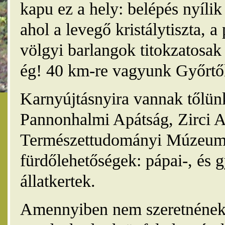
kapu ez a hely: belépés nyíli
ahol a levegő kristálytiszta, 
völgyi barlangok titokzatosak 
ég! 40 km-re vagyunk Győrtől
Karnyújtásnyira vannak tőlünk
Pannonhalmi Apátság, Zirci A
Természettudományi Múzeum,
fürdőlehetőségek: pápai-, és 
állatkertek.
Amennyiben nem szeretnének 4