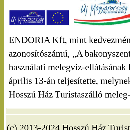
ENDORIA Kft, mint kedvezmény
azonosítószámú, „A bakonyszentl
használati melegvíz-ellátásának 
április 13-án teljesítette, mel
Hosszú Ház Turistaszálló meleg-v
(c) 2013-2024 Hosszú Ház Turist