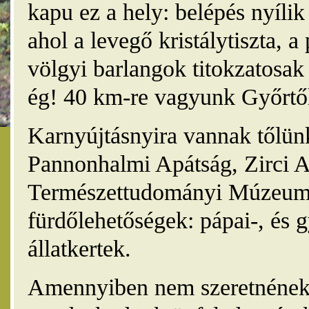
kapu ez a hely: belépés nyíli
ahol a levegő kristálytiszta, 
völgyi barlangok titokzatosak 
ég! 40 km-re vagyunk Győrtől
Karnyújtásnyira vannak tőlünk
Pannonhalmi Apátság, Zirci A
Természettudományi Múzeum,
fürdőlehetőségek: pápai-, és 
állatkertek.
Amennyiben nem szeretnének 4