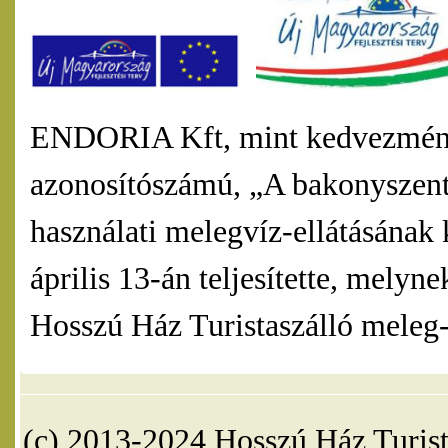
ENDORIA Kft, mint kedvezmény
azonosítószámú, „A bakonyszentl
használati melegvíz-ellátásának 
április 13-án teljesítette, mel
Hosszú Ház Turistaszálló meleg-v
(c) 2013-2024 Hosszú Ház Turist