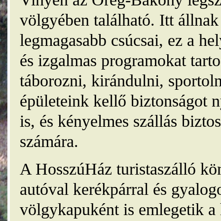
völgyében található. Itt álln
legmagasabb csúcsai, ez a he
és izgalmas programokat tarto
táborozni, kirándulni, sporto
épületeink kellő biztonságot
is, és kényelmes szállás bizt
számára.
A HosszúHáz turistaszálló kö
autóval kerékpárral és gyalog
völgykapuként is emlegetik a 