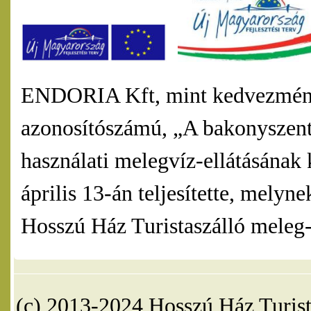
ENDORIA Kft, mint kedvezmény
azonosítószámú, „A bakonyszentl
használati melegvíz-ellátásának 
április 13-án teljesítette, mel
Hosszú Ház Turistaszálló meleg-v
(c) 2013-2024 Hosszú Ház Turist