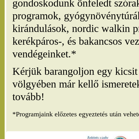
gondoskodunk önfeledt szórak
programok, gyógynövénytúrák
kirándulások, nordic walkin 
kerékpáros-, és bakancsos vez
vendégeinket.*
Kérjük barangoljon egy kicsi
völgyében már kellő ismerete
tovább!
*Programjaink előzetes egyeztetés után vehe