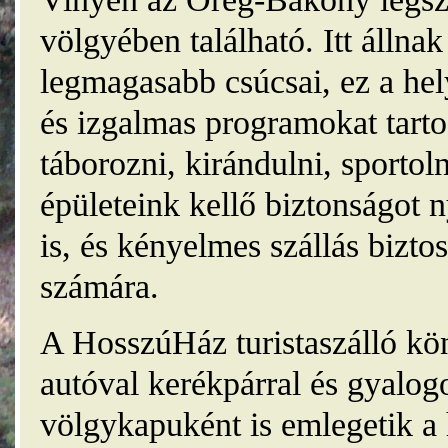
völgyében található. Itt álln
legmagasabb csúcsai, ez a he
és izgalmas programokat tarto
táborozni, kirándulni, sporto
épületeink kellő biztonságot
is, és kényelmes szállás bizt
számára.
A HosszúHáz turistaszálló kö
autóval kerékpárral és gyalog
völgykapuként is emlegetik a 