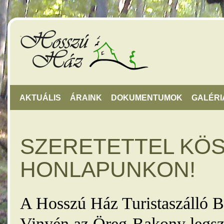
AKTUÁLIS
ÁRAINK
DOKUMENTUMOK
GALÉRI
SZERETETTEL KÖ
HONLAPUNKON!
A Hosszú Ház Turistaszálló B
Vinyén az Öreg-Bakony legsz