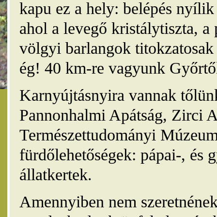
kapu ez a hely: belépés nyíli
ahol a levegő kristálytiszta, 
völgyi barlangok titokzatosak 
ég! 40 km-re vagyunk Győrtől
Karnyújtásnyira vannak tőlünk
Pannonhalmi Apátság, Zirci A
Természettudományi Múzeum,
fürdőlehetőségek: pápai-, és 
állatkertek.
Amennyiben nem szeretnének 4