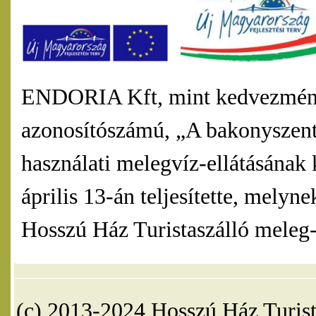
ENDORIA Kft, mint kedvezmény
azonosítószámú, „A bakonyszentl
használati melegvíz-ellátásának 
április 13-án teljesítette, mel
Hosszú Ház Turistaszálló meleg-v
(c) 2013-2024 Hosszú Ház Turist