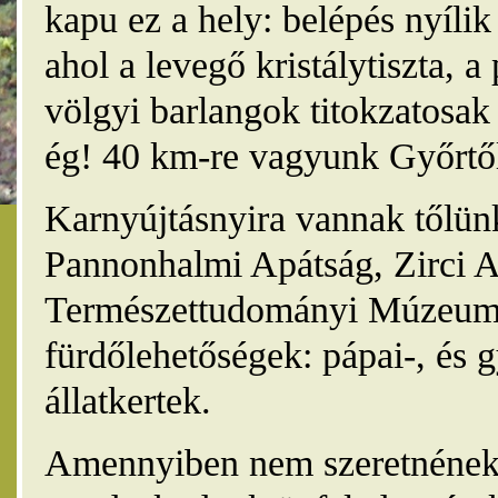
kapu ez a hely: belépés nyíli
ahol a levegő kristálytiszta, 
völgyi barlangok titokzatosak 
ég! 40 km-re vagyunk Győrtől
Karnyújtásnyira vannak tőlünk
Pannonhalmi Apátság, Zirci A
Természettudományi Múzeum,
fürdőlehetőségek: pápai-, és 
állatkertek.
Amennyiben nem szeretnének 4