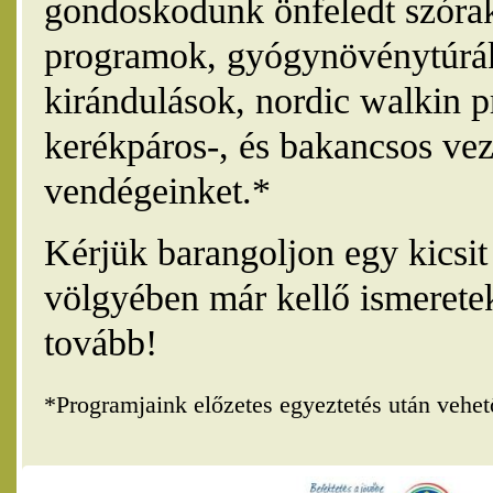
gondoskodunk önfeledt szórak
programok, gyógynövénytúrák
kirándulások, nordic walkin 
kerékpáros-, és bakancsos vez
vendégeinket.*
Kérjük barangoljon egy kicsi
völgyében már kellő ismerete
tovább!
*Programjaink előzetes egyeztetés után vehe