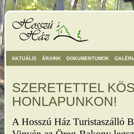
AKTUÁLIS
ÁRAINK
DOKUMENTUMOK
GALÉRI
SZERETETTEL KÖ
HONLAPUNKON!
A Hosszú Ház Turistaszálló B
Vinyén az Öreg-Bakony legsz