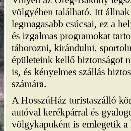
völgyében található. Itt álln
legmagasabb csúcsai, ez a he
és izgalmas programokat tarto
táborozni, kirándulni, sporto
épületeink kellő biztonságot
is, és kényelmes szállás bizt
számára.
A HosszúHáz turistaszálló kö
autóval kerékpárral és gyalog
völgykapuként is emlegetik a 