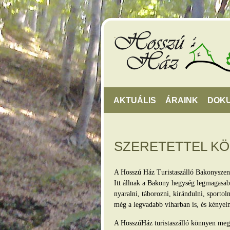
AKTUÁLIS
ÁRAINK
DOK
SZERETETTEL K
A Hosszú Ház Turistaszálló Bakonyszen
Itt állnak a Bakony hegység legmagasabb
nyaralni, táborozni, kirándulni, sporto
még a legvadabb viharban is, és kényel
A HosszúHáz turistaszálló könnyen megkö