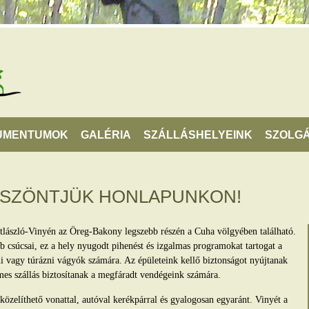
UMENTUMOK
GALÉRIA
SZÁLLÁSHELYEINK
SZOLGÁ
ÖSZÖNTJÜK HONLAPUNKON!
tlászló-Vinyén az Öreg-Bakony legszebb részén a Cuha völgyében található.
 csúcsai, ez a hely nyugodt pihenést és izgalmas programokat tartogat a
lni vagy túrázni vágyók számára. Az épületeink kellő biztonságot nyújtanak
mes szállás biztosítanak a megfáradt vendégeink számára.
zelíthető vonattal, autóval kerékpárral és gyalogosan egyaránt. Vinyét a