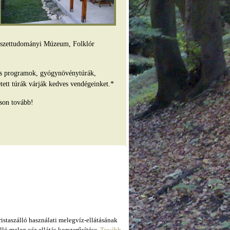
mészettudományi Múzeum, Folklór
es programok, gyógynövénytúrák,
tett túrák várják kedves vendégeinket.*
son tovább!
taszálló használati melegvíz-ellátásának
ló meleg-víz ellátás korszerűsítése.
Tovább