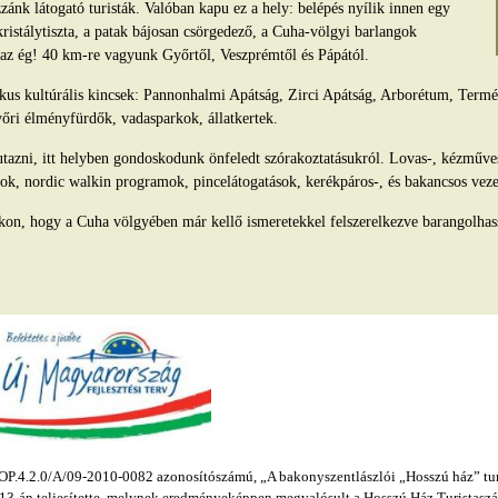
ánk látogató turisták. Valóban kapu ez a hely: belépés nyílik innen egy
kristálytiszta, a patak bájosan csörgedező, a Cuha-völgyi barlangok
s az ég! 40 km-re vagyunk Győrtől, Veszprémtől és Pápától.
tikus kultúrális kincsek: Pannonhalmi Apátság, Zirci Apátság, Arborétum, Ter
yőri élményfürdők, vadasparkok, állatkertek.
azni, itt helyben gondoskodunk önfeledt szórakoztatásukról. Lovas-, kézműv
ok, nordic walkin programok, pincelátogatások, kerékpáros-, és bakancsos veze
kon, hogy a Cuha völgyében már kellő ismeretekkel felszerelkezve barangolhas
.4.2.0/A/09-2010-0082 azonosítószámú, „A bakonyszentlászlói „Hosszú ház” turis
s 13-án teljesítette, melynek eredményeképpen megvalósult a Hosszú Ház Turistaszál