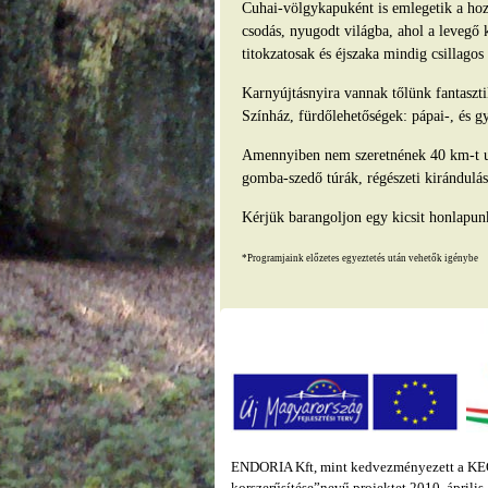
Cuhai-völgykapuként is emlegetik a hozz
csodás, nyugodt világba, ahol a levegő 
titokzatosak és éjszaka mindig csillago
Karnyújtásnyira vannak tőlünk fantasz
Színház, fürdőlehetőségek: pápai-, és g
Amennyiben nem szeretnének 40 km-t ut
gomba-szedő túrák, régészeti kirándulás
Kérjük barangoljon egy kicsit honlapun
*Programjaink előzetes egyeztetés után vehetők igénybe
ENDORIA Kft, mint kedvezményezett a KEOP
korszerűsítése”nevű projektet 2010. áprili