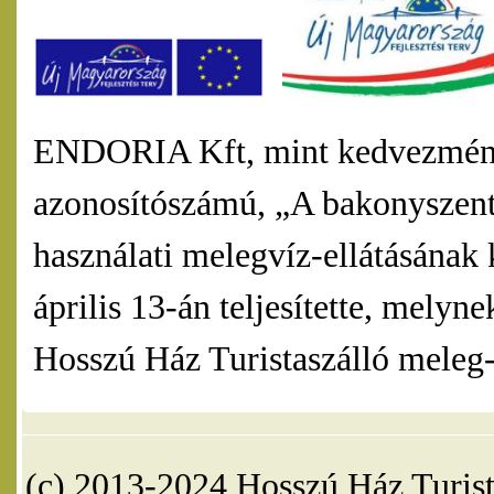
ENDORIA Kft, mint kedvezmény
azonosítószámú, „A bakonyszentl
használati melegvíz-ellátásának 
április 13-án teljesítette, mel
Hosszú Ház Turistaszálló meleg-v
(c) 2013-2024 Hosszú Ház Turist