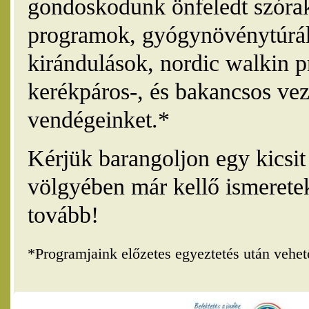
gondoskodunk önfeledt szórak
programok, gyógynövénytúrák
kirándulások, nordic walkin 
kerékpáros-, és bakancsos vez
vendégeinket.*
Kérjük barangoljon egy kicsi
völgyében már kellő ismerete
tovább!
*Programjaink előzetes egyeztetés után vehe