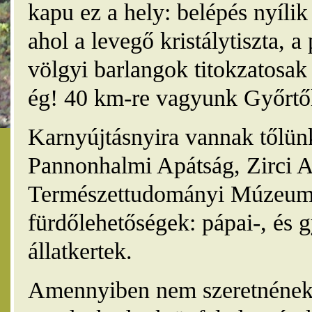
kapu ez a hely: belépés nyíli
ahol a levegő kristálytiszta, 
völgyi barlangok titokzatosak 
ég! 40 km-re vagyunk Győrtől
Karnyújtásnyira vannak tőlünk
Pannonhalmi Apátság, Zirci A
Természettudományi Múzeum,
fürdőlehetőségek: pápai-, és 
állatkertek.
Amennyiben nem szeretnének 4