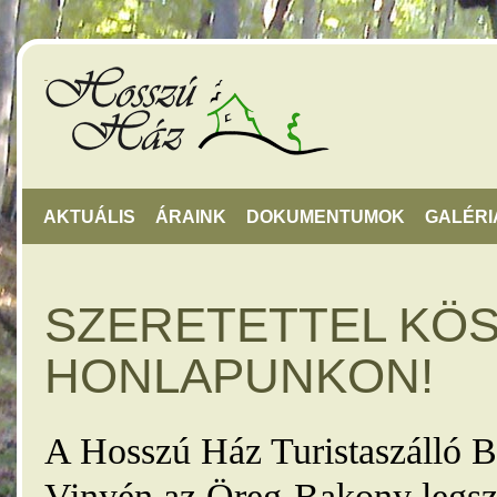
AKTUÁLIS
ÁRAINK
DOKUMENTUMOK
GALÉRI
SZERETETTEL KÖ
HONLAPUNKON!
A Hosszú Ház Turistaszálló B
Vinyén az Öreg-Bakony legsz