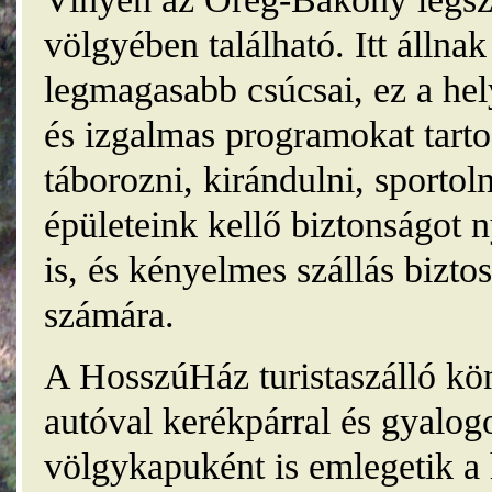
völgyében található. Itt álln
legmagasabb csúcsai, ez a he
és izgalmas programokat tarto
táborozni, kirándulni, sporto
épületeink kellő biztonságot
is, és kényelmes szállás bizt
számára.
A HosszúHáz turistaszálló kö
autóval kerékpárral és gyalog
völgykapuként is emlegetik a 