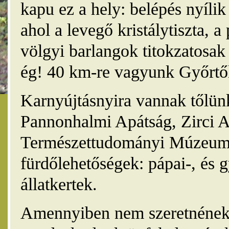
kapu ez a hely: belépés nyíli
ahol a levegő kristálytiszta, 
völgyi barlangok titokzatosak 
ég! 40 km-re vagyunk Győrtől
Karnyújtásnyira vannak tőlünk
Pannonhalmi Apátság, Zirci A
Természettudományi Múzeum,
fürdőlehetőségek: pápai-, és 
állatkertek.
Amennyiben nem szeretnének 4