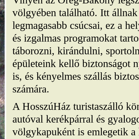
völgyében található. Itt álln
legmagasabb csúcsai, ez a he
és izgalmas programokat tarto
táborozni, kirándulni, sporto
épületeink kellő biztonságot
is, és kényelmes szállás bizt
számára.
A HosszúHáz turistaszálló kö
autóval kerékpárral és gyalog
völgykapuként is emlegetik a 