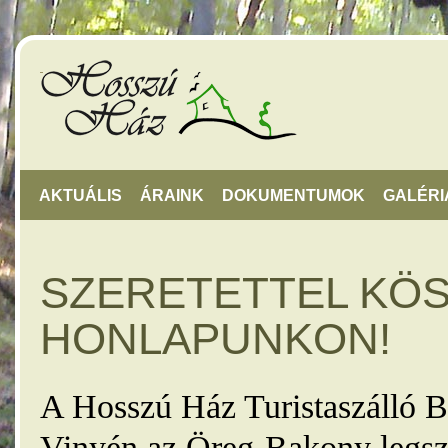
AKTUÁLIS
ÁRAINK
DOKUMENTUMOK
GALÉRI
SZERETETTEL KÖ
HONLAPUNKON!
A Hosszú Ház Turistaszálló B
Vinyén az Öreg-Bakony legsz