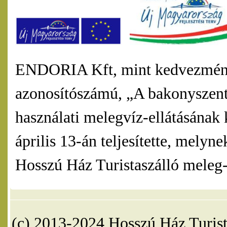
ENDORIA Kft, mint kedvezmény
azonosítószámú, „A bakonyszentl
használati melegvíz-ellátásának 
április 13-án teljesítette, mel
Hosszú Ház Turistaszálló meleg-v
(c) 2013-2024 Hosszú Ház Turist