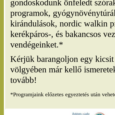
gondoskodunk önfeledt szórak
programok, gyógynövénytúrák
kirándulások, nordic walkin 
kerékpáros-, és bakancsos vez
vendégeinket.*
Kérjük barangoljon egy kicsi
völgyében már kellő ismerete
tovább!
*Programjaink előzetes egyeztetés után vehe