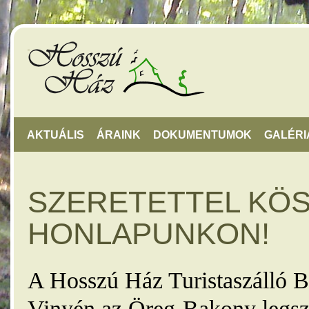
AKTUÁLIS
ÁRAINK
DOKUMENTUMOK
GALÉRI
SZERETETTEL KÖ
HONLAPUNKON!
A Hosszú Ház Turistaszálló B
Vinyén az Öreg-Bakony legsz