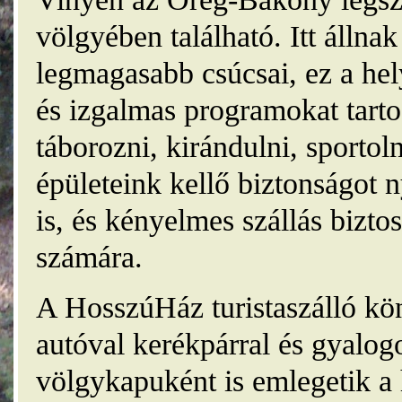
völgyében található. Itt álln
legmagasabb csúcsai, ez a he
és izgalmas programokat tarto
táborozni, kirándulni, sporto
épületeink kellő biztonságot
is, és kényelmes szállás bizt
számára.
A HosszúHáz turistaszálló kö
autóval kerékpárral és gyalog
völgykapuként is emlegetik a 