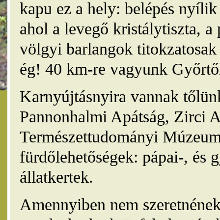
kapu ez a hely: belépés nyíli
ahol a levegő kristálytiszta, 
völgyi barlangok titokzatosak 
ég! 40 km-re vagyunk Győrtől
Karnyújtásnyira vannak tőlünk
Pannonhalmi Apátság, Zirci A
Természettudományi Múzeum,
fürdőlehetőségek: pápai-, és 
állatkertek.
Amennyiben nem szeretnének 4