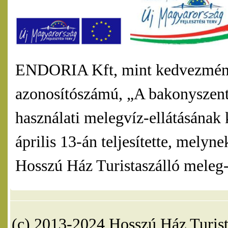
ENDORIA Kft, mint kedvezmény
azonosítószámú, „A bakonyszentl
használati melegvíz-ellátásának 
április 13-án teljesítette, mel
Hosszú Ház Turistaszálló meleg-v
(c) 2013-2024 Hosszú Ház Turist