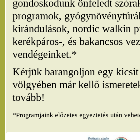
gondoskodunk önfeledt szórak
programok, gyógynövénytúrák
kirándulások, nordic walkin 
kerékpáros-, és bakancsos vez
vendégeinket.*
Kérjük barangoljon egy kicsi
völgyében már kellő ismerete
tovább!
*Programjaink előzetes egyeztetés után vehe