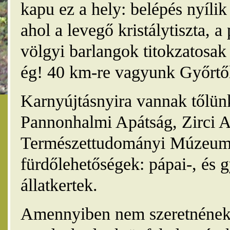
kapu ez a hely: belépés nyíli
ahol a levegő kristálytiszta, 
völgyi barlangok titokzatosak 
ég! 40 km-re vagyunk Győrtől
Karnyújtásnyira vannak tőlünk
Pannonhalmi Apátság, Zirci A
Természettudományi Múzeum,
fürdőlehetőségek: pápai-, és 
állatkertek.
Amennyiben nem szeretnének 4