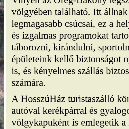
völgyében található. Itt álln
legmagasabb csúcsai, ez a he
és izgalmas programokat tarto
táborozni, kirándulni, sporto
épületeink kellő biztonságot
is, és kényelmes szállás bizt
számára.
A HosszúHáz turistaszálló kö
autóval kerékpárral és gyalog
völgykapuként is emlegetik a 