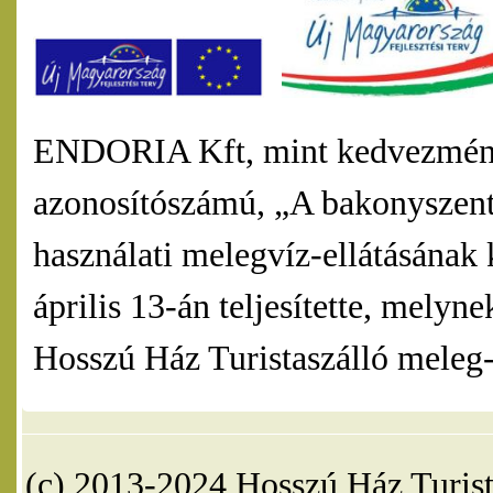
ENDORIA Kft, mint kedvezmény
azonosítószámú, „A bakonyszentl
használati melegvíz-ellátásának 
április 13-án teljesítette, mel
Hosszú Ház Turistaszálló meleg-v
(c) 2013-2024 Hosszú Ház Turist