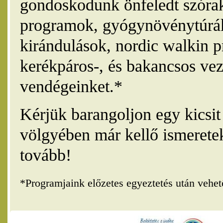
gondoskodunk önfeledt szórak
programok, gyógynövénytúrák
kirándulások, nordic walkin 
kerékpáros-, és bakancsos vez
vendégeinket.*
Kérjük barangoljon egy kicsi
völgyében már kellő ismerete
tovább!
*Programjaink előzetes egyeztetés után vehe