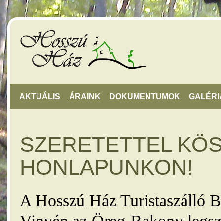
AKTUÁLIS
ÁRAINK
DOKUMENTUMOK
GALÉRI
SZERETETTEL KÖ
HONLAPUNKON!
A Hosszú Ház Turistaszálló B
Vinyén az Öreg-Bakony legsz