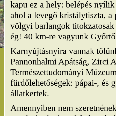
kapu ez a hely: belépés nyíli
ahol a levegő kristálytiszta, 
völgyi barlangok titokzatosak 
ég! 40 km-re vagyunk Győrtől
Karnyújtásnyira vannak tőlünk
Pannonhalmi Apátság, Zirci A
Természettudományi Múzeum,
fürdőlehetőségek: pápai-, és 
állatkertek.
Amennyiben nem szeretnének 4