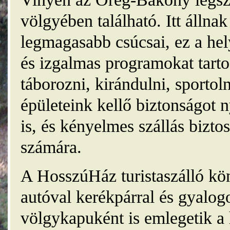
völgyében található. Itt álln
legmagasabb csúcsai, ez a he
és izgalmas programokat tarto
táborozni, kirándulni, sporto
épületeink kellő biztonságot
is, és kényelmes szállás bizt
számára.
A HosszúHáz turistaszálló kö
autóval kerékpárral és gyalog
völgykapuként is emlegetik a 