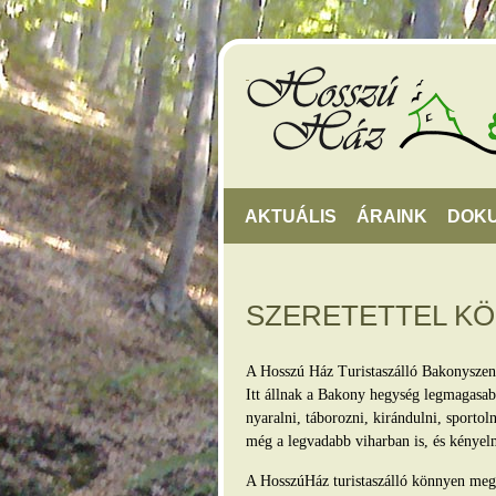
AKTUÁLIS
ÁRAINK
DOK
SZERETETTEL K
A Hosszú Ház Turistaszálló Bakonyszen
Itt állnak a Bakony hegység legmagasabb
nyaralni, táborozni, kirándulni, sporto
még a legvadabb viharban is, és kényel
A HosszúHáz turistaszálló könnyen megkö