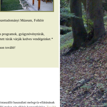
mészettudományi Múzeum, Folklór
es programok, gyógynövénytúrák,
tett túrák várják kedves vendégeinket.*
son tovább!
taszálló használati melegvíz-ellátásának
ló meleg-víz ellátás korszerűsítése.
Tovább