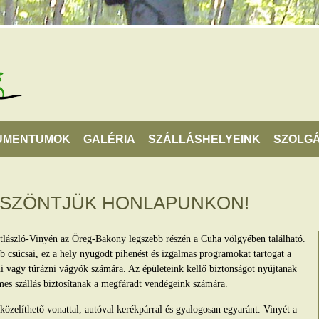
UMENTUMOK
GALÉRIA
SZÁLLÁSHELYEINK
SZOLGÁ
ÖSZÖNTJÜK HONLAPUNKON!
tlászló-Vinyén az Öreg-Bakony legszebb részén a Cuha völgyében található.
 csúcsai, ez a hely nyugodt pihenést és izgalmas programokat tartogat a
lni vagy túrázni vágyók számára. Az épületeink kellő biztonságot nyújtanak
mes szállás biztosítanak a megfáradt vendégeink számára.
zelíthető vonattal, autóval kerékpárral és gyalogosan egyaránt. Vinyét a