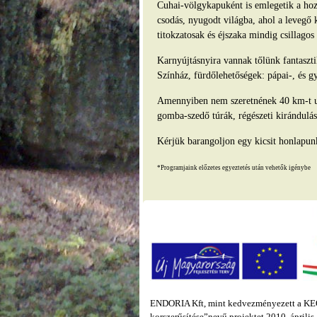
Cuhai-völgykapuként is emlegetik a hozz
csodás, nyugodt világba, ahol a levegő 
titokzatosak és éjszaka mindig csillago
Karnyújtásnyira vannak tőlünk fantasz
Színház, fürdőlehetőségek: pápai-, és g
Amennyiben nem szeretnének 40 km-t ut
gomba-szedő túrák, régészeti kirándulás
Kérjük barangoljon egy kicsit honlapun
*Programjaink előzetes egyeztetés után vehetők igénybe
ENDORIA Kft, mint kedvezményezett a KEOP
korszerűsítése”nevű projektet 2010. áprili