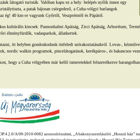
ánk látogató turisták. Valóban kapu ez a hely: belépés nyílik innen egy
kristálytiszta, a patak bájosan csörgedező, a Cuha-völgyi barlangok
s az ég! 40 km-re vagyunk Győrtől, Veszprémtől és Pápától.
tikus kultúrális kincsek: Pannonhalmi Apátság, Zirci Apátság, Arborétum, Ter
yőri élményfürdők, vadasparkok, állatkertek.
azni, itt helyben gondoskodunk önfeledt szórakoztatásukról. Lovas-, kézműv
ok, nordic walkin programok, pincelátogatások, kerékpáros-, és bakancsos veze
kon, hogy a Cuha völgyében már kellő ismeretekkel felszerelkezve barangolhas
.4.2.0/A/09-2010-0082 azonosítószámú, „A bakonyszentlászlói „Hosszú ház” turis
s 13-án teljesítette, melynek eredményeképpen megvalósult a Hosszú Ház Turistaszál