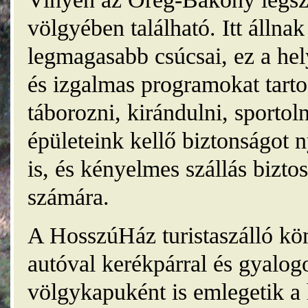
völgyében található. Itt álln
legmagasabb csúcsai, ez a he
és izgalmas programokat tarto
táborozni, kirándulni, sporto
épületeink kellő biztonságot
is, és kényelmes szállás bizt
számára.
A HosszúHáz turistaszálló kö
autóval kerékpárral és gyalog
völgykapuként is emlegetik a 