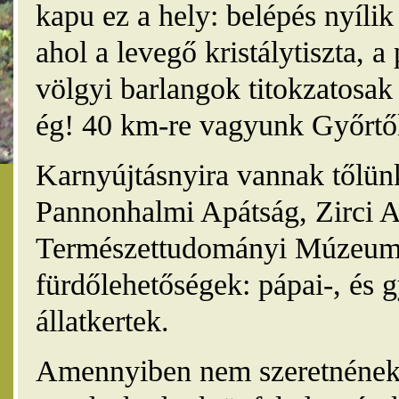
kapu ez a hely: belépés nyíli
ahol a levegő kristálytiszta, 
völgyi barlangok titokzatosak 
ég! 40 km-re vagyunk Győrtől
Karnyújtásnyira vannak tőlünk
Pannonhalmi Apátság, Zirci A
Természettudományi Múzeum,
fürdőlehetőségek: pápai-, és 
állatkertek.
Amennyiben nem szeretnének 4