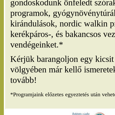
gondoskodunk önfeledt szórak
programok, gyógynövénytúrák
kirándulások, nordic walkin 
kerékpáros-, és bakancsos vez
vendégeinket.*
Kérjük barangoljon egy kicsi
völgyében már kellő ismerete
tovább!
*Programjaink előzetes egyeztetés után vehe