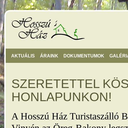
AKTUÁLIS
ÁRAINK
DOKUMENTUMOK
GALÉRI
SZERETETTEL KÖ
HONLAPUNKON!
A Hosszú Ház Turistaszálló B
Vinyén az Öreg-Bakony legsz