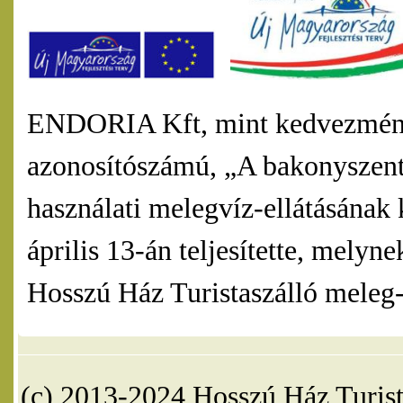
ENDORIA Kft, mint kedvezmény
azonosítószámú, „A bakonyszentl
használati melegvíz-ellátásának 
április 13-án teljesítette, mel
Hosszú Ház Turistaszálló meleg-v
(c) 2013-2024 Hosszú Ház Turist