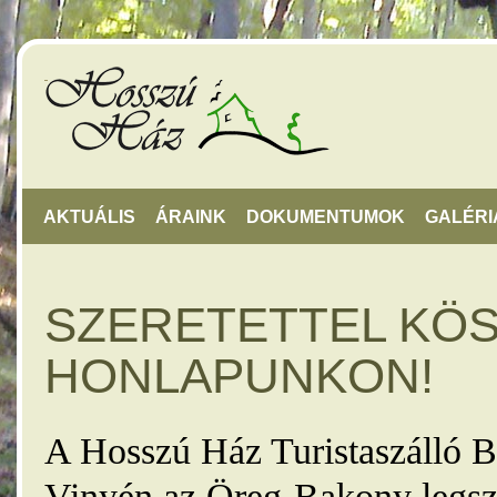
AKTUÁLIS
ÁRAINK
DOKUMENTUMOK
GALÉRI
SZERETETTEL KÖ
HONLAPUNKON!
A Hosszú Ház Turistaszálló B
Vinyén az Öreg-Bakony legsz