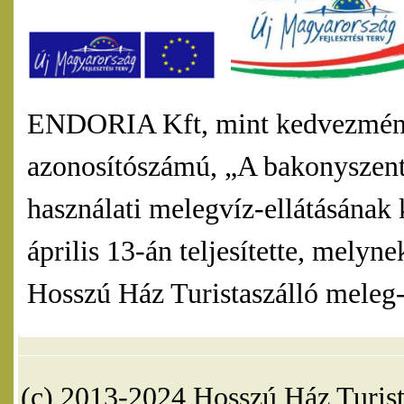
ENDORIA Kft, mint kedvezmény
azonosítószámú, „A bakonyszentl
használati melegvíz-ellátásának 
április 13-án teljesítette, mel
Hosszú Ház Turistaszálló meleg-v
(c) 2013-2024 Hosszú Ház Turist