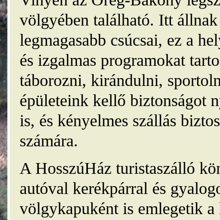
völgyében található. Itt álln
legmagasabb csúcsai, ez a he
és izgalmas programokat tarto
táborozni, kirándulni, sporto
épületeink kellő biztonságot
is, és kényelmes szállás bizt
számára.
A HosszúHáz turistaszálló kö
autóval kerékpárral és gyalog
völgykapuként is emlegetik a 