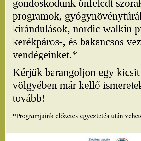
gondoskodunk önfeledt szórak
programok, gyógynövénytúrák
kirándulások, nordic walkin 
kerékpáros-, és bakancsos vez
vendégeinket.*
Kérjük barangoljon egy kicsi
völgyében már kellő ismerete
tovább!
*Programjaink előzetes egyeztetés után vehe