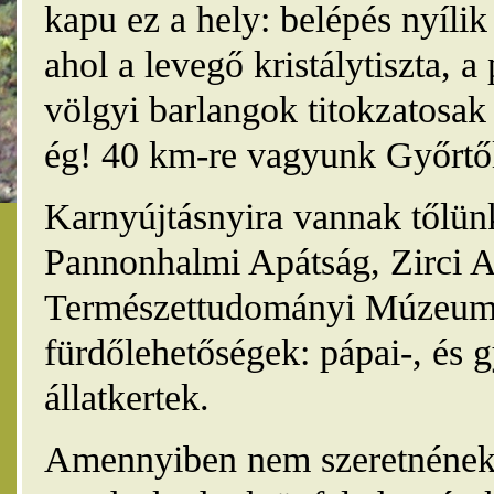
kapu ez a hely: belépés nyíli
ahol a levegő kristálytiszta, 
völgyi barlangok titokzatosak 
ég! 40 km-re vagyunk Győrtől
Karnyújtásnyira vannak tőlünk
Pannonhalmi Apátság, Zirci A
Természettudományi Múzeum,
fürdőlehetőségek: pápai-, és 
állatkertek.
Amennyiben nem szeretnének 4