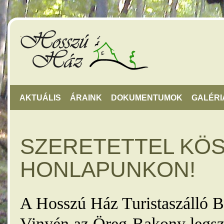
AKTUÁLIS
ÁRAINK
DOKUMENTUMOK
GALÉRI
SZERETETTEL KÖ
HONLAPUNKON!
A Hosszú Ház Turistaszálló B
Vinyén az Öreg-Bakony legsz