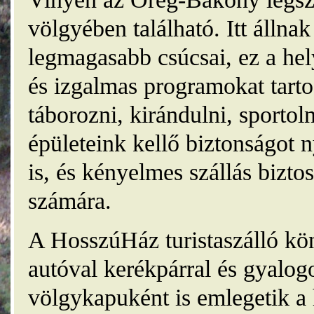
völgyében található. Itt álln
legmagasabb csúcsai, ez a he
és izgalmas programokat tarto
táborozni, kirándulni, sporto
épületeink kellő biztonságot
is, és kényelmes szállás bizt
számára.
A HosszúHáz turistaszálló kö
autóval kerékpárral és gyalog
völgykapuként is emlegetik a 