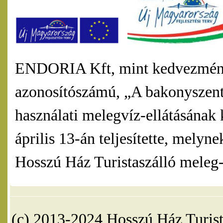
ENDORIA Kft, mint kedvezmény
azonosítószámú, „A bakonyszentl
használati melegvíz-ellátásának 
április 13-án teljesítette, mel
Hosszú Ház Turistaszálló meleg-v
(c) 2013-2024 Hosszú Ház Turist