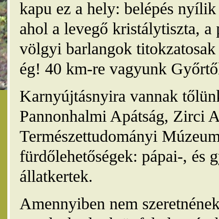
kapu ez a hely: belépés nyíli
ahol a levegő kristálytiszta, 
völgyi barlangok titokzatosak 
ég! 40 km-re vagyunk Győrtől
Karnyújtásnyira vannak tőlünk
Pannonhalmi Apátság, Zirci A
Természettudományi Múzeum,
fürdőlehetőségek: pápai-, és 
állatkertek.
Amennyiben nem szeretnének 4