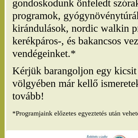
gondoskodunk önfeledt szórak
programok, gyógynövénytúrák
kirándulások, nordic walkin 
kerékpáros-, és bakancsos vez
vendégeinket.*
Kérjük barangoljon egy kicsi
völgyében már kellő ismerete
tovább!
*Programjaink előzetes egyeztetés után vehe