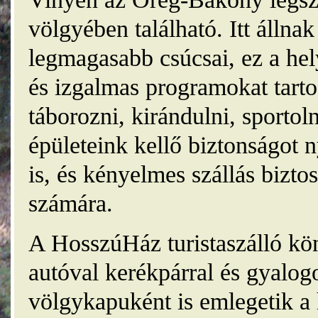
völgyében található. Itt álln
legmagasabb csúcsai, ez a he
és izgalmas programokat tarto
táborozni, kirándulni, sporto
épületeink kellő biztonságot
is, és kényelmes szállás bizt
számára.
A HosszúHáz turistaszálló kö
autóval kerékpárral és gyalog
völgykapuként is emlegetik a 