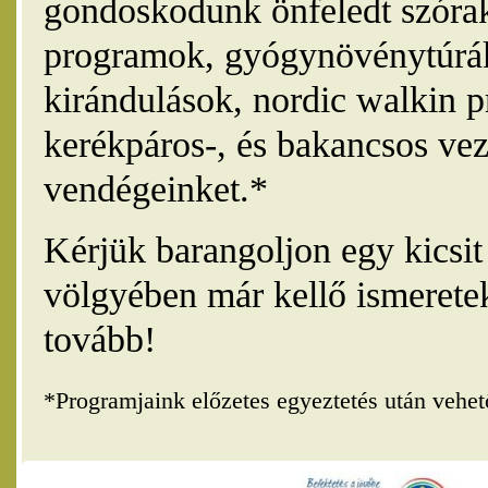
gondoskodunk önfeledt szórak
programok, gyógynövénytúrák
kirándulások, nordic walkin 
kerékpáros-, és bakancsos vez
vendégeinket.*
Kérjük barangoljon egy kicsi
völgyében már kellő ismerete
tovább!
*Programjaink előzetes egyeztetés után vehe