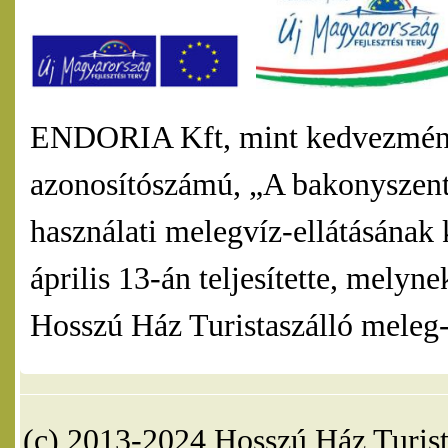
ENDORIA Kft, mint kedvezmény
azonosítószámú, „A bakonyszentl
használati melegvíz-ellátásának 
április 13-án teljesítette, mel
Hosszú Ház Turistaszálló meleg-v
(c) 2013-2024 Hosszú Ház Turist