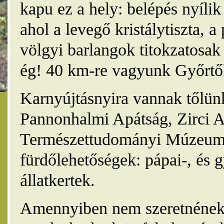
kapu ez a hely: belépés nyíli
ahol a levegő kristálytiszta, 
völgyi barlangok titokzatosak 
ég! 40 km-re vagyunk Győrtől
Karnyújtásnyira vannak tőlünk
Pannonhalmi Apátság, Zirci A
Természettudományi Múzeum,
fürdőlehetőségek: pápai-, és 
állatkertek.
Amennyiben nem szeretnének 4