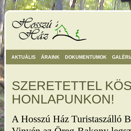
AKTUÁLIS
ÁRAINK
DOKUMENTUMOK
GALÉRI
SZERETETTEL KÖ
HONLAPUNKON!
A Hosszú Ház Turistaszálló B
Vinyén az Öreg-Bakony legsz