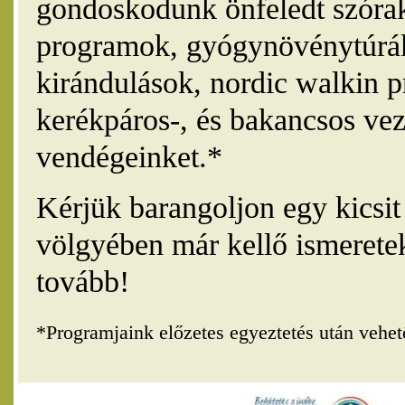
gondoskodunk önfeledt szórak
programok, gyógynövénytúrák
kirándulások, nordic walkin 
kerékpáros-, és bakancsos vez
vendégeinket.*
Kérjük barangoljon egy kicsi
völgyében már kellő ismerete
tovább!
*Programjaink előzetes egyeztetés után vehe