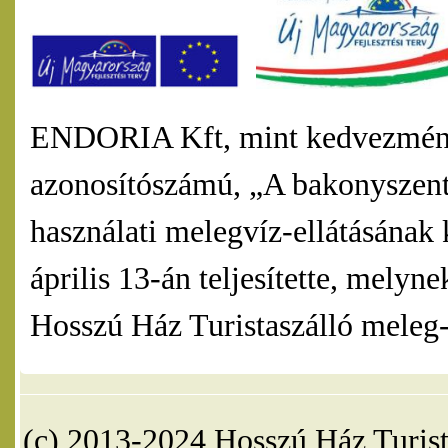
ENDORIA Kft, mint kedvezmény
azonosítószámú, „A bakonyszentl
használati melegvíz-ellátásának 
április 13-án teljesítette, mel
Hosszú Ház Turistaszálló meleg-v
(c) 2013-2024 Hosszú Ház Turist