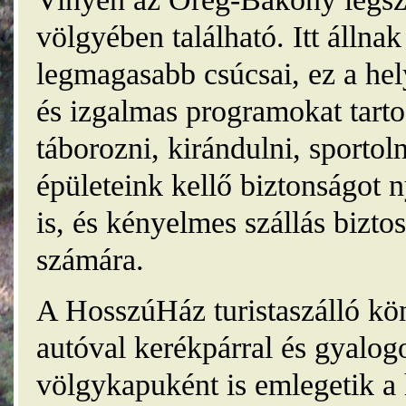
völgyében található. Itt álln
legmagasabb csúcsai, ez a he
és izgalmas programokat tarto
táborozni, kirándulni, sporto
épületeink kellő biztonságot
is, és kényelmes szállás bizt
számára.
A HosszúHáz turistaszálló kö
autóval kerékpárral és gyalog
völgykapuként is emlegetik a 