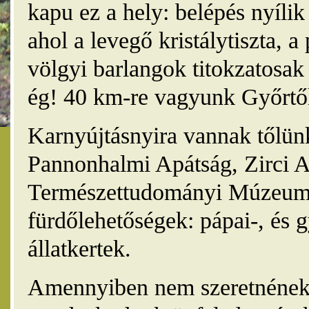
kapu ez a hely: belépés nyíli
ahol a levegő kristálytiszta, 
völgyi barlangok titokzatosak 
ég! 40 km-re vagyunk Győrtől
Karnyújtásnyira vannak tőlünk
Pannonhalmi Apátság, Zirci A
Természettudományi Múzeum,
fürdőlehetőségek: pápai-, és 
állatkertek.
Amennyiben nem szeretnének 4