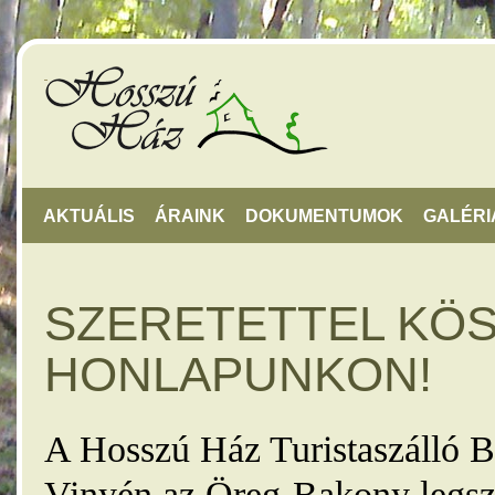
AKTUÁLIS
ÁRAINK
DOKUMENTUMOK
GALÉRI
SZERETETTEL KÖ
HONLAPUNKON!
A Hosszú Ház Turistaszálló B
Vinyén az Öreg-Bakony legsz