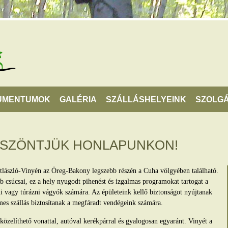
UMENTUMOK
GALÉRIA
SZÁLLÁSHELYEINK
SZOLGÁ
ÖSZÖNTJÜK HONLAPUNKON!
tlászló-Vinyén az Öreg-Bakony legszebb részén a Cuha völgyében található.
 csúcsai, ez a hely nyugodt pihenést és izgalmas programokat tartogat a
lni vagy túrázni vágyók számára. Az épületeink kellő biztonságot nyújtanak
mes szállás biztosítanak a megfáradt vendégeink számára.
zelíthető vonattal, autóval kerékpárral és gyalogosan egyaránt. Vinyét a