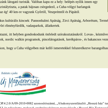
ánk látogató turisták. Valóban kapu ez a hely: belépés nyílik innen egy
kristálytiszta, a patak bájosan csörgedező, a Cuha-völgyi barlangok
s az ég! 40 km-re vagyunk Győrtől, Veszprémtől és Pápától.
tikus kultúrális kincsek: Pannonhalmi Apátság, Zirci Apátság, Arborétum, Ter
yőri élményfürdők, vadasparkok, állatkertek.
azni, itt helyben gondoskodunk önfeledt szórakoztatásukról. Lovas-, kézműv
ok, nordic walkin programok, pincelátogatások, kerékpáros-, és bakancsos veze
kon, hogy a Cuha völgyében már kellő ismeretekkel felszerelkezve barangolhas
.4.2.0/A/09-2010-0082 azonosítószámú, „A bakonyszentlászlói „Hosszú ház” turis
s 13-án teljesítette, melynek eredményeképpen megvalósult a Hosszú Ház Turistaszál