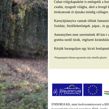
Cuhai-völgykapuként is emlegetik a hozz
csodás, nyugodt világba, ahol a levegő 
titokzatosak és éjszaka mindig csillago
Karnyújtásnyira vannak tőlünk fantasz
Színház, fürdőlehetőségek: pápai-, és g
Amennyiben nem szeretnének 40 km-t ut
gomba-szedő túrák, régészeti kirándulás
Kérjük barangoljon egy kicsit honlapun
*Programjaink előzetes egyeztetés után vehetők igénybe
ENDORIA Kft, mint kedvezményezett a KEOP
korszerűsítése”nevű projektet 2010. áprili