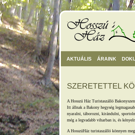
AKTUÁLIS
ÁRAINK
DOK
SZERETETTEL K
A Hosszú Ház Turistaszálló Bakonyszen
Itt állnak a Bakony hegység legmagasabb
nyaralni, táborozni, kirándulni, sporto
még a legvadabb viharban is, és kényel
A HosszúHáz turistaszálló könnyen megkö