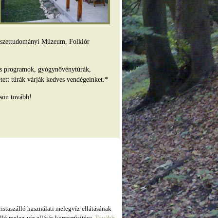
mészettudományi Múzeum, Folklór
es programok, gyógynövénytúrák,
tett túrák várják kedves vendégeinket.*
son tovább!
taszálló használati melegvíz-ellátásának
ló meleg-víz ellátás korszerűsítése.
Tovább