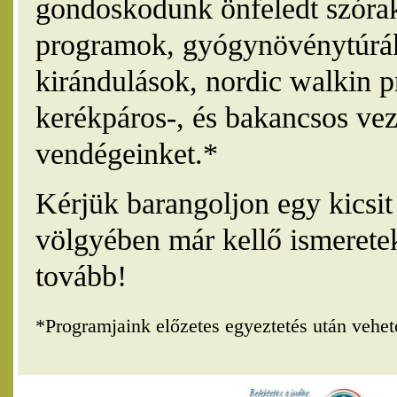
gondoskodunk önfeledt szórak
programok, gyógynövénytúrák
kirándulások, nordic walkin 
kerékpáros-, és bakancsos vez
vendégeinket.*
Kérjük barangoljon egy kicsi
völgyében már kellő ismerete
tovább!
*Programjaink előzetes egyeztetés után vehe