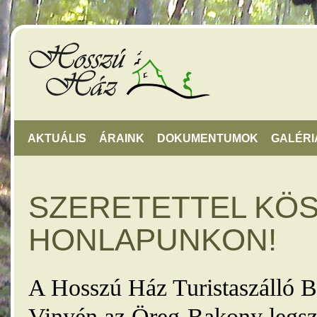
AKTUÁLIS
ÁRAINK
DOKUMENTUMOK
GALÉRI
SZERETETTEL KÖ
HONLAPUNKON!
A Hosszú Ház Turistaszálló B
Vinyén az Öreg-Bakony legsz