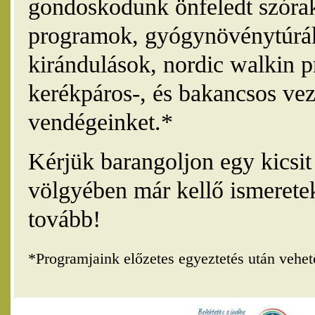
gondoskodunk önfeledt szórak
programok, gyógynövénytúrák
kirándulások, nordic walkin 
kerékpáros-, és bakancsos vez
vendégeinket.*
Kérjük barangoljon egy kicsi
völgyében már kellő ismerete
tovább!
*Programjaink előzetes egyeztetés után vehe