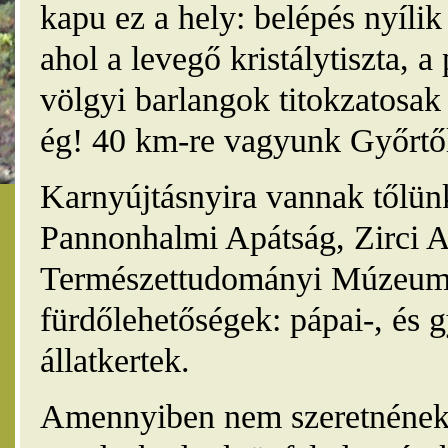
kapu ez a hely: belépés nyíli
ahol a levegő kristálytiszta, 
völgyi barlangok titokzatosak 
ég! 40 km-re vagyunk Győrtől
Karnyújtásnyira vannak tőlünk
Pannonhalmi Apátság, Zirci A
Természettudományi Múzeum,
fürdőlehetőségek: pápai-, és 
állatkertek.
Amennyiben nem szeretnének 4