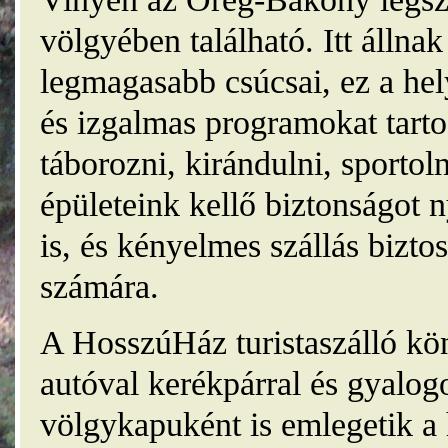
völgyében található. Itt álln
legmagasabb csúcsai, ez a he
és izgalmas programokat tarto
táborozni, kirándulni, sporto
épületeink kellő biztonságot
is, és kényelmes szállás bizt
számára.
A HosszúHáz turistaszálló kö
autóval kerékpárral és gyalog
völgykapuként is emlegetik a 