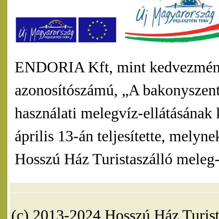
ENDORIA Kft, mint kedvezmény
azonosítószámú, „A bakonyszentl
használati melegvíz-ellátásának 
április 13-án teljesítette, mel
Hosszú Ház Turistaszálló meleg-v
(c) 2013-2024 Hosszú Ház Turist