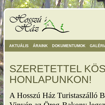
AKTUÁLIS
ÁRAINK
DOKUMENTUMOK
GALÉRI
SZERETETTEL KÖ
HONLAPUNKON!
A Hosszú Ház Turistaszálló B
Vinyén az Öreg-Bakony legsz