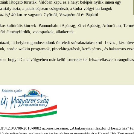
ánk látogató turisták. Valóban kapu ez a hely: belépés nyílik innen egy
kristálytiszta, a patak bájosan csörgedező, a Cuha-völgyi barlangok
s az ég! 40 km-re vagyunk Győrtől, Veszprémtől és Pápától.
tikus kultúrális kincsek: Pannonhalmi Apátság, Zirci Apátság, Arborétum, Ter
yőri élményfürdők, vadasparkok, állatkertek.
azni, itt helyben gondoskodunk önfeledt szórakoztatásukról. Lovas-, kézműv
ok, nordic walkin programok, pincelátogatások, kerékpáros-, és bakancsos veze
kon, hogy a Cuha völgyében már kellő ismeretekkel felszerelkezve barangolhas
.4.2.0/A/09-2010-0082 azonosítószámú, „A bakonyszentlászlói „Hosszú ház” turis
s 13-án teljesítette, melynek eredményeképpen megvalósult a Hosszú Ház Turistaszál