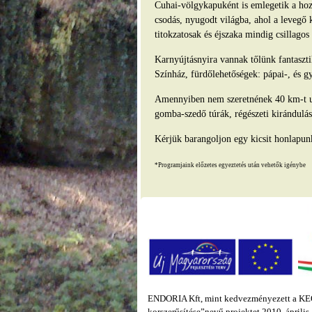
Cuhai-völgykapuként is emlegetik a hozz
csodás, nyugodt világba, ahol a levegő 
titokzatosak és éjszaka mindig csillago
Karnyújtásnyira vannak tőlünk fantasz
Színház, fürdőlehetőségek: pápai-, és g
Amennyiben nem szeretnének 40 km-t ut
gomba-szedő túrák, régészeti kirándulás
Kérjük barangoljon egy kicsit honlapun
*Programjaink előzetes egyeztetés után vehetők igénybe
ENDORIA Kft, mint kedvezményezett a KEOP
korszerűsítése”nevű projektet 2010. áprili