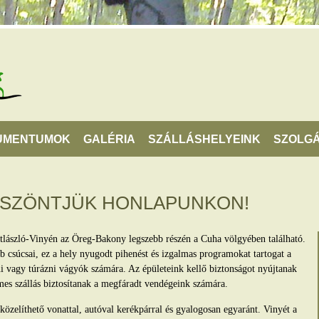
UMENTUMOK
GALÉRIA
SZÁLLÁSHELYEINK
SZOLGÁ
ÖSZÖNTJÜK HONLAPUNKON!
tlászló-Vinyén az Öreg-Bakony legszebb részén a Cuha völgyében található.
 csúcsai, ez a hely nyugodt pihenést és izgalmas programokat tartogat a
lni vagy túrázni vágyók számára. Az épületeink kellő biztonságot nyújtanak
mes szállás biztosítanak a megfáradt vendégeink számára.
zelíthető vonattal, autóval kerékpárral és gyalogosan egyaránt. Vinyét a