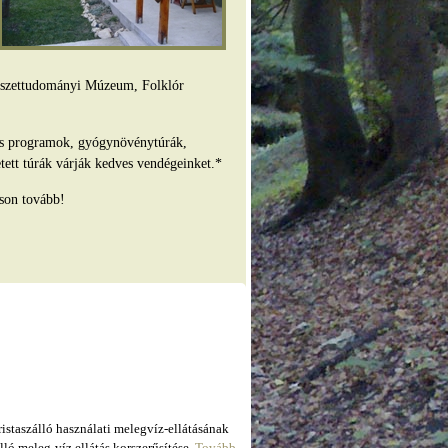
mészettudományi Múzeum, Folklór
es programok, gyógynövénytúrák,
tett túrák várják kedves vendégeinket.*
son tovább!
taszálló használati melegvíz-ellátásának
ló meleg-víz ellátás korszerűsítése.
Tovább