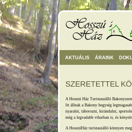
AKTUÁLIS
ÁRAINK
DOK
SZERETETTEL K
A Hosszú Ház Turistaszálló Bakonyszen
Itt állnak a Bakony hegység legmagasabb
nyaralni, táborozni, kirándulni, sporto
még a legvadabb viharban is, és kényel
A HosszúHáz turistaszálló könnyen megkö