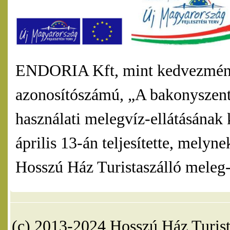
ENDORIA Kft, mint kedvezmény
azonosítószámú, „A bakonyszentl
használati melegvíz-ellátásának 
április 13-án teljesítette, mel
Hosszú Ház Turistaszálló meleg-v
(c) 2013-2024 Hosszú Ház Turist