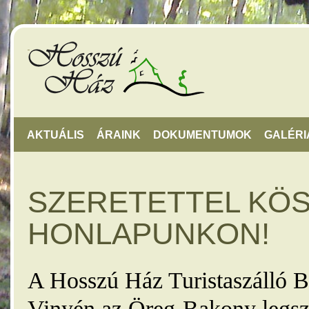
AKTUÁLIS
ÁRAINK
DOKUMENTUMOK
GALÉRI
SZERETETTEL KÖ
HONLAPUNKON!
A Hosszú Ház Turistaszálló B
Vinyén az Öreg-Bakony legsz