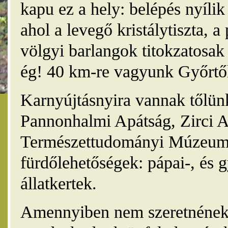
kapu ez a hely: belépés nyíli
ahol a levegő kristálytiszta, 
völgyi barlangok titokzatosak 
ég! 40 km-re vagyunk Győrtől
Karnyújtásnyira vannak tőlünk
Pannonhalmi Apátság, Zirci A
Természettudományi Múzeum,
fürdőlehetőségek: pápai-, és 
állatkertek.
Amennyiben nem szeretnének 4