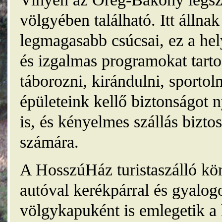
völgyében található. Itt álln
legmagasabb csúcsai, ez a he
és izgalmas programokat tarto
táborozni, kirándulni, sporto
épületeink kellő biztonságot
is, és kényelmes szállás bizt
számára.
A HosszúHáz turistaszálló kö
autóval kerékpárral és gyalog
völgykapuként is emlegetik a 