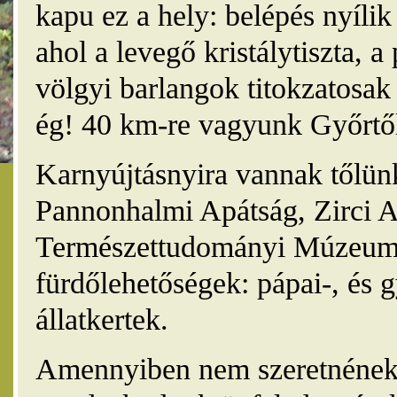
kapu ez a hely: belépés nyíli
ahol a levegő kristálytiszta, 
völgyi barlangok titokzatosak 
ég! 40 km-re vagyunk Győrtől
Karnyújtásnyira vannak tőlünk
Pannonhalmi Apátság, Zirci A
Természettudományi Múzeum,
fürdőlehetőségek: pápai-, és 
állatkertek.
Amennyiben nem szeretnének 4