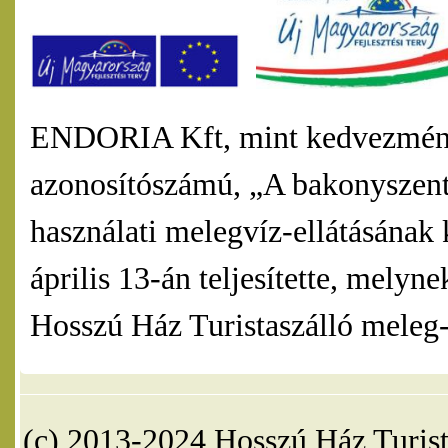
ENDORIA Kft, mint kedvezmény
azonosítószámú, „A bakonyszentl
használati melegvíz-ellátásának 
április 13-án teljesítette, mel
Hosszú Ház Turistaszálló meleg-v
(c) 2013-2024 Hosszú Ház Turist