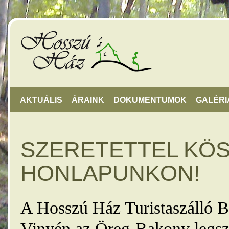
AKTUÁLIS
ÁRAINK
DOKUMENTUMOK
GALÉRI
SZERETETTEL KÖ
HONLAPUNKON!
A Hosszú Ház Turistaszálló B
Vinyén az Öreg-Bakony legsz