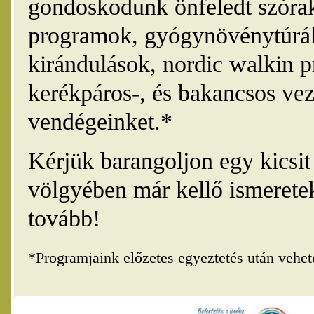
gondoskodunk önfeledt szórak
programok, gyógynövénytúrák
kirándulások, nordic walkin 
kerékpáros-, és bakancsos vez
vendégeinket.*
Kérjük barangoljon egy kicsi
völgyében már kellő ismerete
tovább!
*Programjaink előzetes egyeztetés után vehe