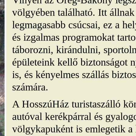
völgyében található. Itt álln
legmagasabb csúcsai, ez a he
és izgalmas programokat tarto
táborozni, kirándulni, sporto
épületeink kellő biztonságot
is, és kényelmes szállás bizt
számára.
A HosszúHáz turistaszálló kö
autóval kerékpárral és gyalog
völgykapuként is emlegetik a 