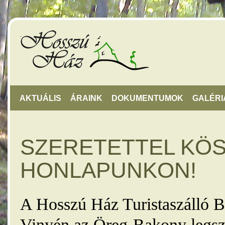
AKTUÁLIS
ÁRAINK
DOKUMENTUMOK
GALÉRI
SZERETETTEL KÖ
HONLAPUNKON!
A Hosszú Ház Turistaszálló B
Vinyén az Öreg-Bakony legsz