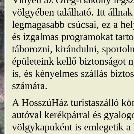
völgyében található. Itt álln
legmagasabb csúcsai, ez a he
és izgalmas programokat tarto
táborozni, kirándulni, sporto
épületeink kellő biztonságot
is, és kényelmes szállás bizt
számára.
A HosszúHáz turistaszálló kö
autóval kerékpárral és gyalog
völgykapuként is emlegetik a 