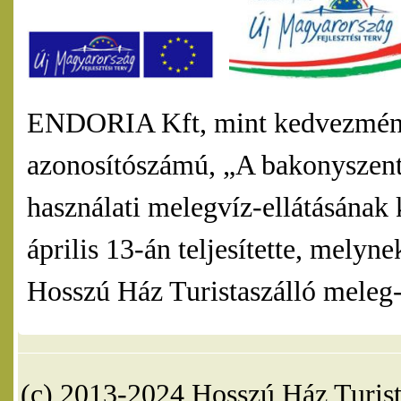
ENDORIA Kft, mint kedvezmény
azonosítószámú, „A bakonyszentl
használati melegvíz-ellátásának 
április 13-án teljesítette, mel
Hosszú Ház Turistaszálló meleg-v
(c) 2013-2024 Hosszú Ház Turist