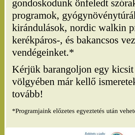
gondoskodunk önfeledt szórak
programok, gyógynövénytúrák
kirándulások, nordic walkin 
kerékpáros-, és bakancsos vez
vendégeinket.*
Kérjük barangoljon egy kicsi
völgyében már kellő ismerete
tovább!
*Programjaink előzetes egyeztetés után vehe