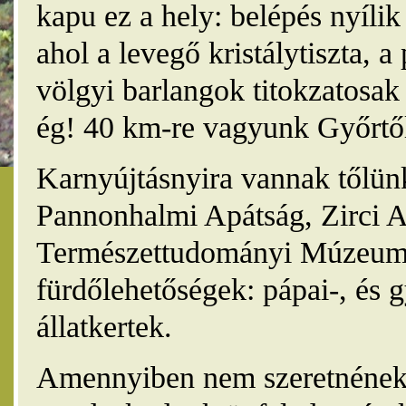
kapu ez a hely: belépés nyíli
ahol a levegő kristálytiszta, 
völgyi barlangok titokzatosak 
ég! 40 km-re vagyunk Győrtől
Karnyújtásnyira vannak tőlünk
Pannonhalmi Apátság, Zirci A
Természettudományi Múzeum,
fürdőlehetőségek: pápai-, és 
állatkertek.
Amennyiben nem szeretnének 4