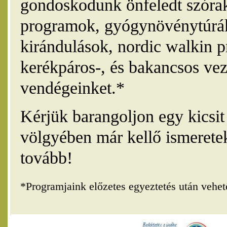
gondoskodunk önfeledt szórak
programok, gyógynövénytúrák
kirándulások, nordic walkin 
kerékpáros-, és bakancsos vez
vendégeinket.*
Kérjük barangoljon egy kicsi
völgyében már kellő ismerete
tovább!
*Programjaink előzetes egyeztetés után vehe