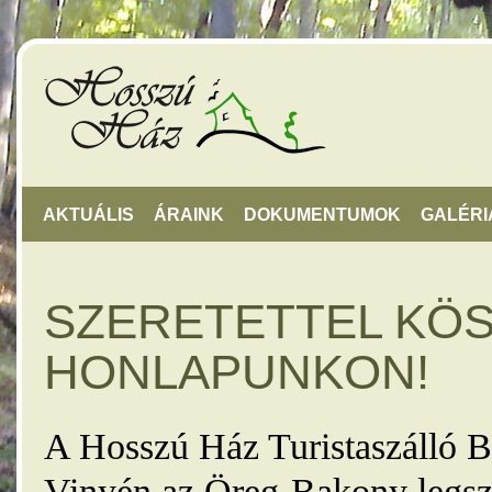
AKTUÁLIS
ÁRAINK
DOKUMENTUMOK
GALÉRI
SZERETETTEL KÖ
HONLAPUNKON!
A Hosszú Ház Turistaszálló B
Vinyén az Öreg-Bakony legsz