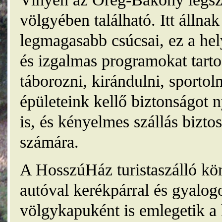
völgyében található. Itt álln
legmagasabb csúcsai, ez a he
és izgalmas programokat tarto
táborozni, kirándulni, sporto
épületeink kellő biztonságot
is, és kényelmes szállás bizt
számára.
A HosszúHáz turistaszálló kö
autóval kerékpárral és gyalog
völgykapuként is emlegetik a 