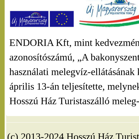
ENDORIA Kft, mint kedvezmény
azonosítószámú, „A bakonyszentl
használati melegvíz-ellátásának 
április 13-án teljesítette, mel
Hosszú Ház Turistaszálló meleg-v
(c) 2013-2024 Hosszú Ház Turist