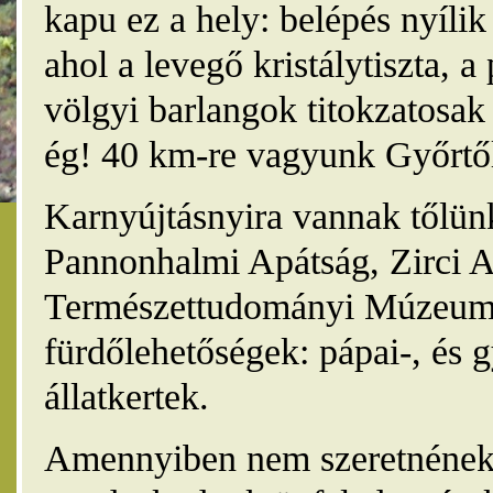
kapu ez a hely: belépés nyíli
ahol a levegő kristálytiszta, 
völgyi barlangok titokzatosak 
ég! 40 km-re vagyunk Győrtől
Karnyújtásnyira vannak tőlünk
Pannonhalmi Apátság, Zirci A
Természettudományi Múzeum,
fürdőlehetőségek: pápai-, és 
állatkertek.
Amennyiben nem szeretnének 4