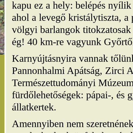
kapu ez a hely: belépés nyíli
ahol a levegő kristálytiszta, 
völgyi barlangok titokzatosak 
ég! 40 km-re vagyunk Győrtől
Karnyújtásnyira vannak tőlünk
Pannonhalmi Apátság, Zirci A
Természettudományi Múzeum,
fürdőlehetőségek: pápai-, és 
állatkertek.
Amennyiben nem szeretnének 4