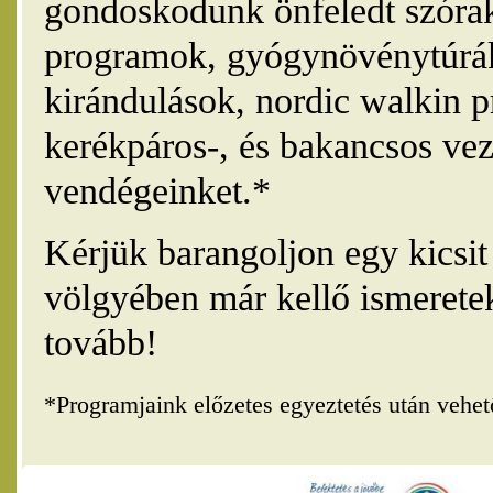
gondoskodunk önfeledt szórak
programok, gyógynövénytúrák
kirándulások, nordic walkin 
kerékpáros-, és bakancsos vez
vendégeinket.*
Kérjük barangoljon egy kicsi
völgyében már kellő ismerete
tovább!
*Programjaink előzetes egyeztetés után vehe