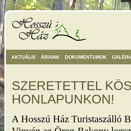
AKTUÁLIS
ÁRAINK
DOKUMENTUMOK
GALÉRI
SZERETETTEL KÖ
HONLAPUNKON!
A Hosszú Ház Turistaszálló B
Vinyén az Öreg-Bakony legsz