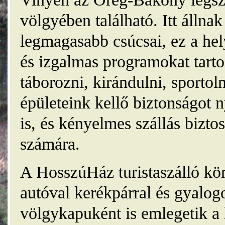
völgyében található. Itt álln
legmagasabb csúcsai, ez a he
és izgalmas programokat tarto
táborozni, kirándulni, sporto
épületeink kellő biztonságot
is, és kényelmes szállás bizt
számára.
A HosszúHáz turistaszálló kö
autóval kerékpárral és gyalog
völgykapuként is emlegetik a 