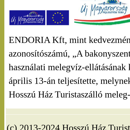
ENDORIA Kft, mint kedvezmény
azonosítószámú, „A bakonyszentl
használati melegvíz-ellátásának 
április 13-án teljesítette, mel
Hosszú Ház Turistaszálló meleg-v
(c) 2013-2024 Hosszú Ház Turist