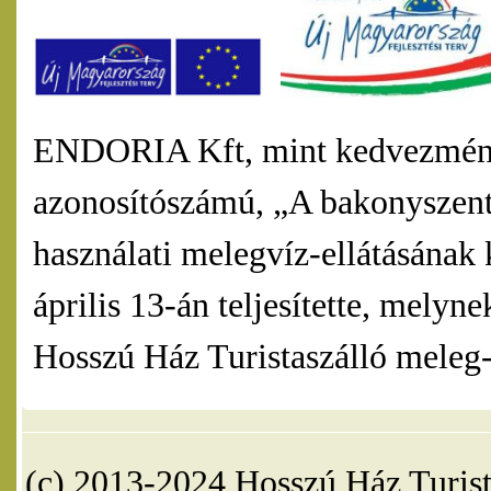
ENDORIA Kft, mint kedvezmény
azonosítószámú, „A bakonyszentl
használati melegvíz-ellátásának 
április 13-án teljesítette, mel
Hosszú Ház Turistaszálló meleg-v
(c) 2013-2024 Hosszú Ház Turist