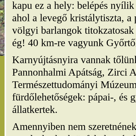
kapu ez a hely: belépés nyíli
ahol a levegő kristálytiszta, 
völgyi barlangok titokzatosak 
ég! 40 km-re vagyunk Győrtől
Karnyújtásnyira vannak tőlünk
Pannonhalmi Apátság, Zirci A
Természettudományi Múzeum,
fürdőlehetőségek: pápai-, és 
állatkertek.
Amennyiben nem szeretnének 4