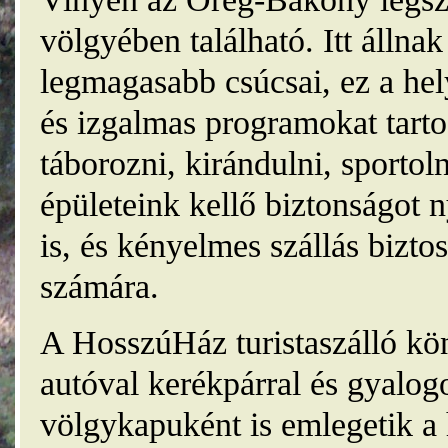
völgyében található. Itt álln
legmagasabb csúcsai, ez a he
és izgalmas programokat tarto
táborozni, kirándulni, sporto
épületeink kellő biztonságot
is, és kényelmes szállás bizt
számára.
A HosszúHáz turistaszálló kö
autóval kerékpárral és gyalog
völgykapuként is emlegetik a 