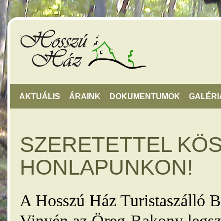
AKTUÁLIS
ÁRAINK
DOKUMENTUMOK
GALÉRI
SZERETETTEL KÖ
HONLAPUNKON!
A Hosszú Ház Turistaszálló B
Vinyén az Öreg-Bakony legsz