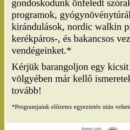
gondoskodunk önfeledt szórak
programok, gyógynövénytúrák
kirándulások, nordic walkin 
kerékpáros-, és bakancsos vez
vendégeinket.*
Kérjük barangoljon egy kicsi
völgyében már kellő ismerete
tovább!
*Programjaink előzetes egyeztetés után vehe