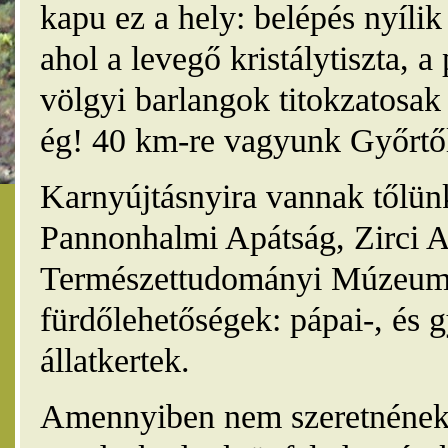
kapu ez a hely: belépés nyíli
ahol a levegő kristálytiszta, 
völgyi barlangok titokzatosak 
ég! 40 km-re vagyunk Győrtől
Karnyújtásnyira vannak tőlünk
Pannonhalmi Apátság, Zirci A
Természettudományi Múzeum,
fürdőlehetőségek: pápai-, és 
állatkertek.
Amennyiben nem szeretnének 4