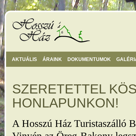
AKTUÁLIS
ÁRAINK
DOKUMENTUMOK
GALÉRI
SZERETETTEL KÖ
HONLAPUNKON!
A Hosszú Ház Turistaszálló B
Vinyén az Öreg-Bakony legsz