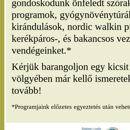
gondoskodunk önfeledt szórak
programok, gyógynövénytúrák
kirándulások, nordic walkin 
kerékpáros-, és bakancsos vez
vendégeinket.*
Kérjük barangoljon egy kicsi
völgyében már kellő ismerete
tovább!
*Programjaink előzetes egyeztetés után vehe