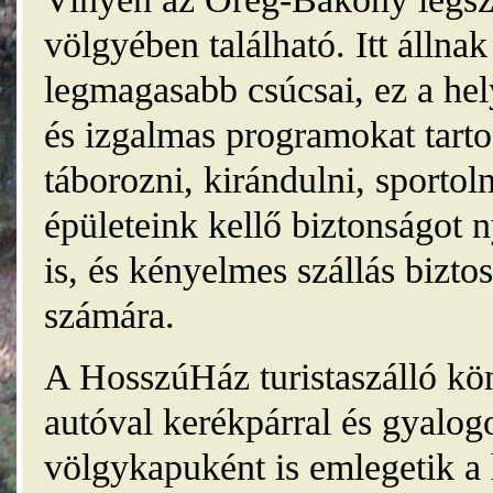
völgyében található. Itt álln
legmagasabb csúcsai, ez a he
és izgalmas programokat tarto
táborozni, kirándulni, sporto
épületeink kellő biztonságot
is, és kényelmes szállás bizt
számára.
A HosszúHáz turistaszálló kö
autóval kerékpárral és gyalog
völgykapuként is emlegetik a 