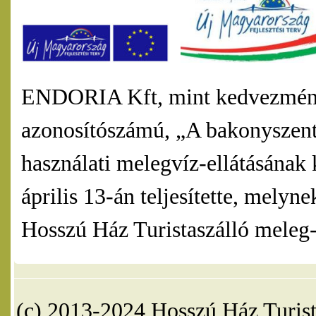
ENDORIA Kft, mint kedvezmény
azonosítószámú, „A bakonyszentl
használati melegvíz-ellátásának 
április 13-án teljesítette, mel
Hosszú Ház Turistaszálló meleg-v
(c) 2013-2024 Hosszú Ház Turist