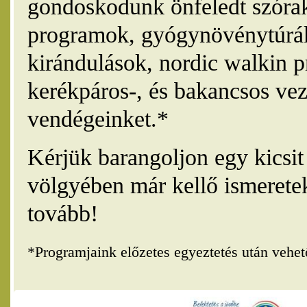
gondoskodunk önfeledt szórak
programok, gyógynövénytúrák
kirándulások, nordic walkin 
kerékpáros-, és bakancsos vez
vendégeinket.*
Kérjük barangoljon egy kicsi
völgyében már kellő ismerete
tovább!
*Programjaink előzetes egyeztetés után vehe