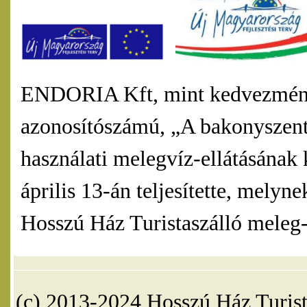
ENDORIA Kft, mint kedvezmény
azonosítószámú, „A bakonyszentl
használati melegvíz-ellátásának 
április 13-án teljesítette, mel
Hosszú Ház Turistaszálló meleg-v
(c) 2013-2024 Hosszú Ház Turist