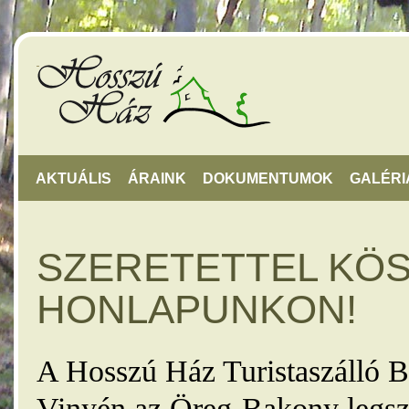
AKTUÁLIS
ÁRAINK
DOKUMENTUMOK
GALÉRI
SZERETETTEL KÖ
HONLAPUNKON!
A Hosszú Ház Turistaszálló B
Vinyén az Öreg-Bakony legsz