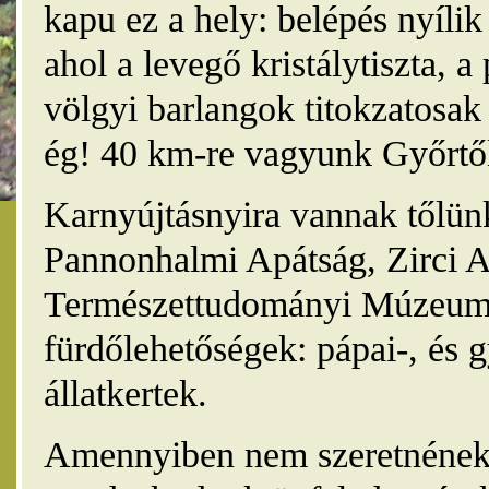
kapu ez a hely: belépés nyíli
ahol a levegő kristálytiszta, 
völgyi barlangok titokzatosak 
ég! 40 km-re vagyunk Győrtől
Karnyújtásnyira vannak tőlünk
Pannonhalmi Apátság, Zirci A
Természettudományi Múzeum,
fürdőlehetőségek: pápai-, és 
állatkertek.
Amennyiben nem szeretnének 4