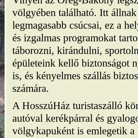
völgyében található. Itt álln
legmagasabb csúcsai, ez a he
és izgalmas programokat tarto
táborozni, kirándulni, sporto
épületeink kellő biztonságot
is, és kényelmes szállás bizt
számára.
A HosszúHáz turistaszálló kö
autóval kerékpárral és gyalog
völgykapuként is emlegetik a 