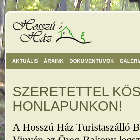
AKTUÁLIS
ÁRAINK
DOKUMENTUMOK
GALÉRI
SZERETETTEL KÖ
HONLAPUNKON!
A Hosszú Ház Turistaszálló B
Vinyén az Öreg-Bakony legsz