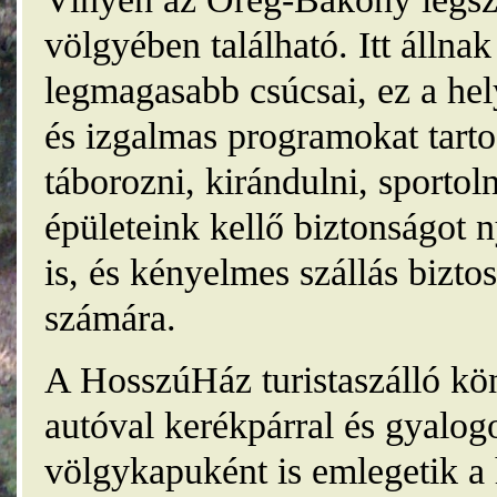
völgyében található. Itt álln
legmagasabb csúcsai, ez a he
és izgalmas programokat tarto
táborozni, kirándulni, sporto
épületeink kellő biztonságot
is, és kényelmes szállás bizt
számára.
A HosszúHáz turistaszálló kö
autóval kerékpárral és gyalog
völgykapuként is emlegetik a 