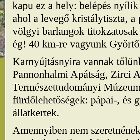
kapu ez a hely: belépés nyíli
ahol a levegő kristálytiszta, 
völgyi barlangok titokzatosak 
ég! 40 km-re vagyunk Győrtől
Karnyújtásnyira vannak tőlünk
Pannonhalmi Apátság, Zirci A
Természettudományi Múzeum,
fürdőlehetőségek: pápai-, és 
állatkertek.
Amennyiben nem szeretnének 4