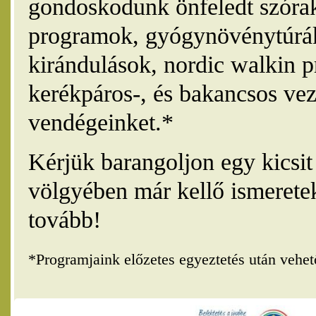
gondoskodunk önfeledt szórak
programok, gyógynövénytúrák
kirándulások, nordic walkin 
kerékpáros-, és bakancsos vez
vendégeinket.*
Kérjük barangoljon egy kicsi
völgyében már kellő ismerete
tovább!
*Programjaink előzetes egyeztetés után vehe