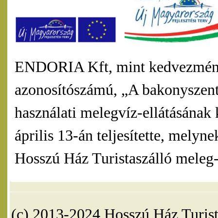
ENDORIA Kft, mint kedvezmény
azonosítószámú, „A bakonyszentl
használati melegvíz-ellátásának 
április 13-án teljesítette, mel
Hosszú Ház Turistaszálló meleg-v
(c) 2013-2024 Hosszú Ház Turist