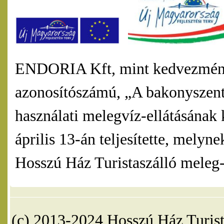
ENDORIA Kft, mint kedvezmény
azonosítószámú, „A bakonyszentl
használati melegvíz-ellátásának 
április 13-án teljesítette, mel
Hosszú Ház Turistaszálló meleg-v
(c) 2013-2024 Hosszú Ház Turist