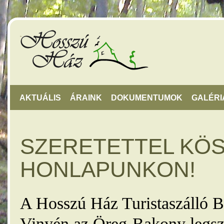
AKTUÁLIS
ÁRAINK
DOKUMENTUMOK
GALÉRI
SZERETETTEL KÖ
HONLAPUNKON!
A Hosszú Ház Turistaszálló B
Vinyén az Öreg-Bakony legsz