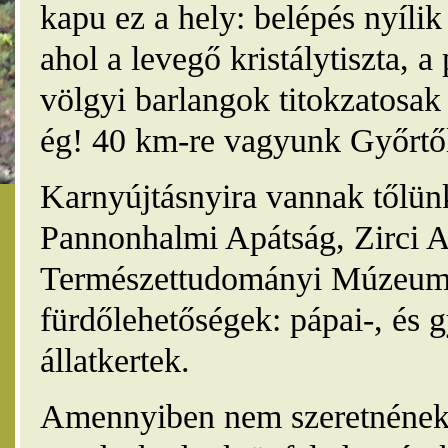
kapu ez a hely: belépés nyíli
ahol a levegő kristálytiszta, 
völgyi barlangok titokzatosak 
ég! 40 km-re vagyunk Győrtől
Karnyújtásnyira vannak tőlünk
Pannonhalmi Apátság, Zirci A
Természettudományi Múzeum,
fürdőlehetőségek: pápai-, és 
állatkertek.
Amennyiben nem szeretnének 4