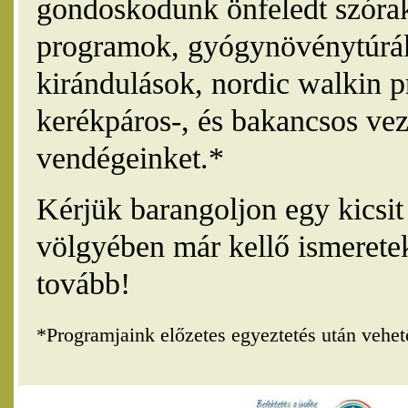
gondoskodunk önfeledt szórak
programok, gyógynövénytúrák
kirándulások, nordic walkin 
kerékpáros-, és bakancsos vez
vendégeinket.*
Kérjük barangoljon egy kicsi
völgyében már kellő ismerete
tovább!
*Programjaink előzetes egyeztetés után vehe