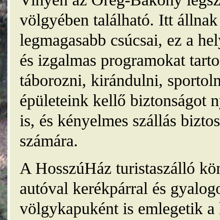
völgyében található. Itt álln
legmagasabb csúcsai, ez a he
és izgalmas programokat tarto
táborozni, kirándulni, sporto
épületeink kellő biztonságot
is, és kényelmes szállás bizt
számára.
A HosszúHáz turistaszálló kö
autóval kerékpárral és gyalog
völgykapuként is emlegetik a 