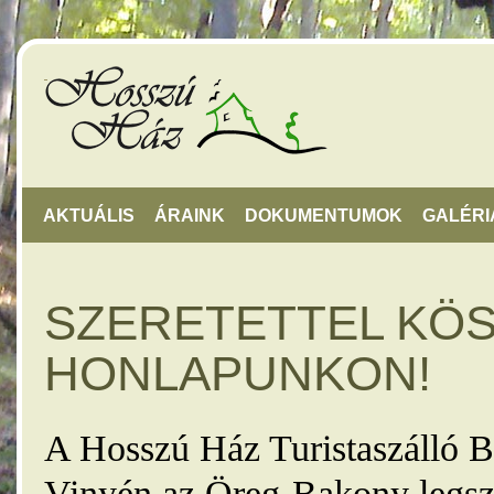
AKTUÁLIS
ÁRAINK
DOKUMENTUMOK
GALÉRI
SZERETETTEL KÖ
HONLAPUNKON!
A Hosszú Ház Turistaszálló B
Vinyén az Öreg-Bakony legsz