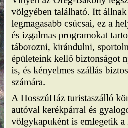
völgyében található. Itt álln
legmagasabb csúcsai, ez a he
és izgalmas programokat tarto
táborozni, kirándulni, sporto
épületeink kellő biztonságot
is, és kényelmes szállás bizt
számára.
A HosszúHáz turistaszálló kö
autóval kerékpárral és gyalog
völgykapuként is emlegetik a 