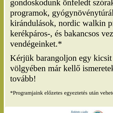
gondoskodunk önfeledt szórak
programok, gyógynövénytúrák
kirándulások, nordic walkin 
kerékpáros-, és bakancsos vez
vendégeinket.*
Kérjük barangoljon egy kicsi
völgyében már kellő ismerete
tovább!
*Programjaink előzetes egyeztetés után vehe