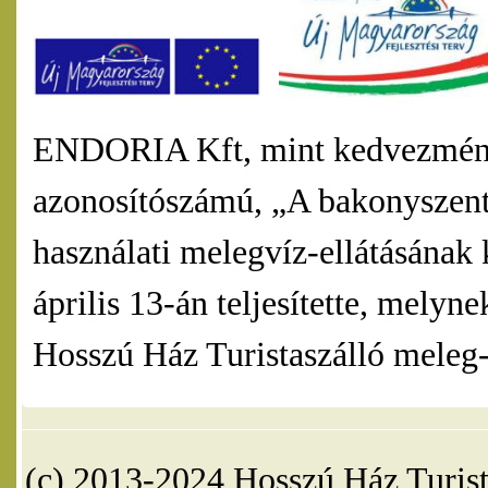
ENDORIA Kft, mint kedvezmény
azonosítószámú, „A bakonyszentl
használati melegvíz-ellátásának 
április 13-án teljesítette, mel
Hosszú Ház Turistaszálló meleg-v
(c) 2013-2024 Hosszú Ház Turist