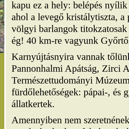
kapu ez a hely: belépés nyíli
ahol a levegő kristálytiszta, 
völgyi barlangok titokzatosak 
ég! 40 km-re vagyunk Győrtől
Karnyújtásnyira vannak tőlünk
Pannonhalmi Apátság, Zirci A
Természettudományi Múzeum,
fürdőlehetőségek: pápai-, és 
állatkertek.
Amennyiben nem szeretnének 4