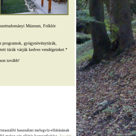
mészettudományi Múzeum, Folklór
es programok, gyógynövénytúrák,
tett túrák várják kedves vendégeinket.*
son tovább!
taszálló használati melegvíz-ellátásának
ló meleg-víz ellátás korszerűsítése.
Tovább