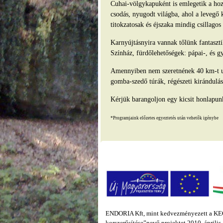
Cuhai-völgykapuként is emlegetik a hozz
csodás, nyugodt világba, ahol a levegő 
titokzatosak és éjszaka mindig csillago
Karnyújtásnyira vannak tőlünk fantasz
Színház, fürdőlehetőségek: pápai-, és g
Amennyiben nem szeretnének 40 km-t ut
gomba-szedő túrák, régészeti kirándulás
Kérjük barangoljon egy kicsit honlapun
*Programjaink előzetes egyeztetés után vehetők igénybe
ENDORIA Kft, mint kedvezményezett a KEOP
korszerűsítése”nevű projektet 2010. áprili