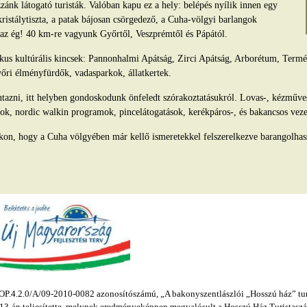
ánk látogató turisták. Valóban kapu ez a hely: belépés nyílik innen egy
kristálytiszta, a patak bájosan csörgedező, a Cuha-völgyi barlangok
s az ég! 40 km-re vagyunk Győrtől, Veszprémtől és Pápától.
tikus kultúrális kincsek: Pannonhalmi Apátság, Zirci Apátság, Arborétum, Ter
yőri élményfürdők, vadasparkok, állatkertek.
azni, itt helyben gondoskodunk önfeledt szórakoztatásukról. Lovas-, kézműv
ok, nordic walkin programok, pincelátogatások, kerékpáros-, és bakancsos veze
kon, hogy a Cuha völgyében már kellő ismeretekkel felszerelkezve barangolhas
.4.2.0/A/09-2010-0082 azonosítószámú, „A bakonyszentlászlói „Hosszú ház” turis
s 13-án teljesítette, melynek eredményeképpen megvalósult a Hosszú Ház Turistaszál