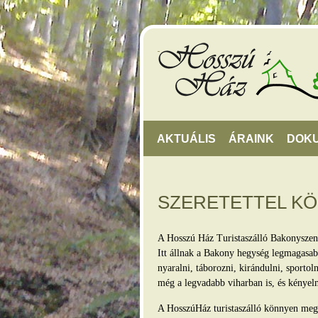
AKTUÁLIS
ÁRAINK
DOK
SZERETETTEL K
A Hosszú Ház Turistaszálló Bakonyszen
Itt állnak a Bakony hegység legmagasabb
nyaralni, táborozni, kirándulni, sporto
még a legvadabb viharban is, és kényel
A HosszúHáz turistaszálló könnyen megkö