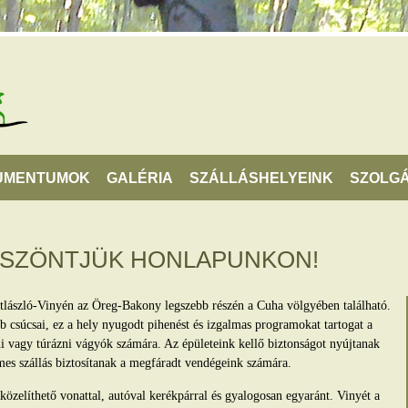
UMENTUMOK
GALÉRIA
SZÁLLÁSHELYEINK
SZOLGÁ
ÖSZÖNTJÜK HONLAPUNKON!
tlászló-Vinyén az Öreg-Bakony legszebb részén a Cuha völgyében található.
 csúcsai, ez a hely nyugodt pihenést és izgalmas programokat tartogat a
lni vagy túrázni vágyók számára. Az épületeink kellő biztonságot nyújtanak
mes szállás biztosítanak a megfáradt vendégeink számára.
zelíthető vonattal, autóval kerékpárral és gyalogosan egyaránt. Vinyét a