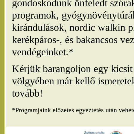
gondoskodunk önfeledt szórak
programok, gyógynövénytúrák
kirándulások, nordic walkin 
kerékpáros-, és bakancsos vez
vendégeinket.*
Kérjük barangoljon egy kicsi
völgyében már kellő ismerete
tovább!
*Programjaink előzetes egyeztetés után vehe