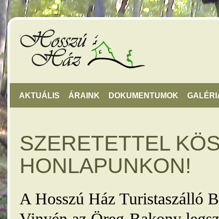
AKTUÁLIS
ÁRAINK
DOKUMENTUMOK
GALÉRI
SZERETETTEL KÖ
HONLAPUNKON!
A Hosszú Ház Turistaszálló B
Vinyén az Öreg-Bakony legsz