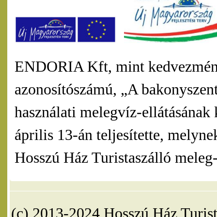
ENDORIA Kft, mint kedvezmény
azonosítószámú, „A bakonyszentl
használati melegvíz-ellátásának 
április 13-án teljesítette, mel
Hosszú Ház Turistaszálló meleg-v
(c) 2013-2024 Hosszú Ház Turist