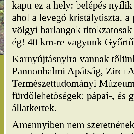
kapu ez a hely: belépés nyíli
ahol a levegő kristálytiszta, 
völgyi barlangok titokzatosak 
ég! 40 km-re vagyunk Győrtől
Karnyújtásnyira vannak tőlünk
Pannonhalmi Apátság, Zirci A
Természettudományi Múzeum,
fürdőlehetőségek: pápai-, és 
állatkertek.
Amennyiben nem szeretnének 4