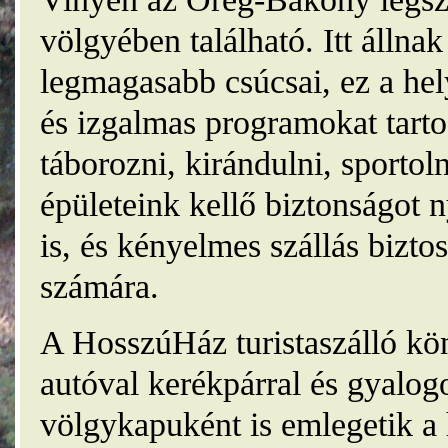
völgyében található. Itt álln
legmagasabb csúcsai, ez a he
és izgalmas programokat tarto
táborozni, kirándulni, sporto
épületeink kellő biztonságot
is, és kényelmes szállás bizt
számára.
A HosszúHáz turistaszálló kö
autóval kerékpárral és gyalog
völgykapuként is emlegetik a 