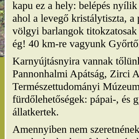
kapu ez a hely: belépés nyíli
ahol a levegő kristálytiszta, 
völgyi barlangok titokzatosak 
ég! 40 km-re vagyunk Győrtől
Karnyújtásnyira vannak tőlünk
Pannonhalmi Apátság, Zirci A
Természettudományi Múzeum,
fürdőlehetőségek: pápai-, és 
állatkertek.
Amennyiben nem szeretnének 4