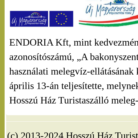
ENDORIA Kft, mint kedvezmény
azonosítószámú, „A bakonyszentl
használati melegvíz-ellátásának 
április 13-án teljesítette, mel
Hosszú Ház Turistaszálló meleg-v
(c) 2013-2024 Hosszú Ház Turist