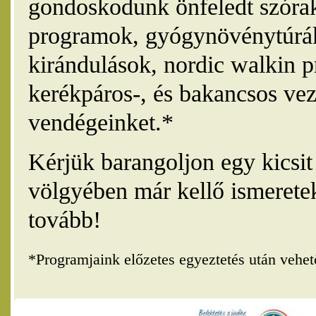
gondoskodunk önfeledt szórak
programok, gyógynövénytúrák
kirándulások, nordic walkin 
kerékpáros-, és bakancsos vez
vendégeinket.*
Kérjük barangoljon egy kicsi
völgyében már kellő ismerete
tovább!
*Programjaink előzetes egyeztetés után vehe