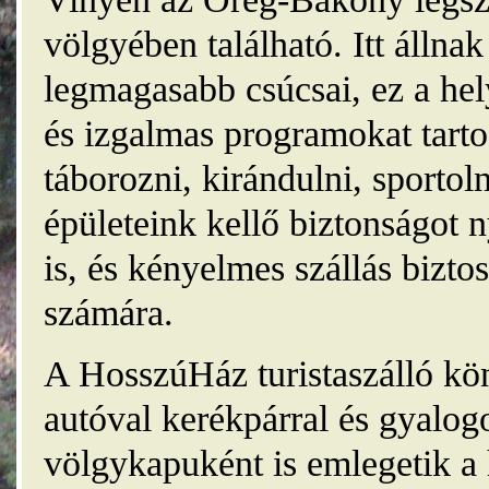
völgyében található. Itt álln
legmagasabb csúcsai, ez a he
és izgalmas programokat tarto
táborozni, kirándulni, sporto
épületeink kellő biztonságot
is, és kényelmes szállás bizt
számára.
A HosszúHáz turistaszálló kö
autóval kerékpárral és gyalog
völgykapuként is emlegetik a 