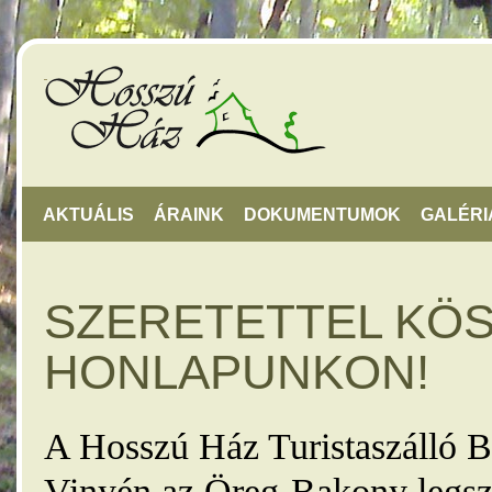
AKTUÁLIS
ÁRAINK
DOKUMENTUMOK
GALÉRI
SZERETETTEL KÖ
HONLAPUNKON!
A Hosszú Ház Turistaszálló B
Vinyén az Öreg-Bakony legsz