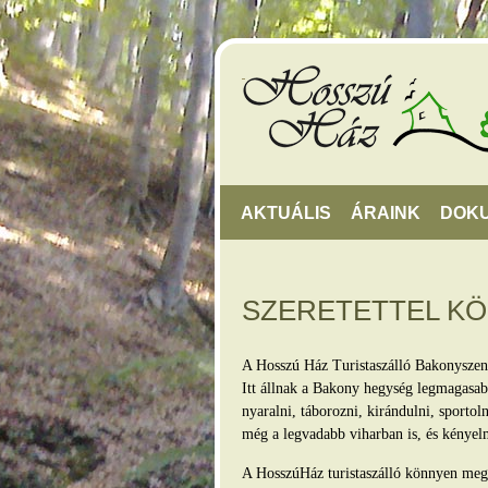
AKTUÁLIS
ÁRAINK
DOK
SZERETETTEL K
A Hosszú Ház Turistaszálló Bakonyszen
Itt állnak a Bakony hegység legmagasabb
nyaralni, táborozni, kirándulni, sporto
még a legvadabb viharban is, és kényel
A HosszúHáz turistaszálló könnyen megkö