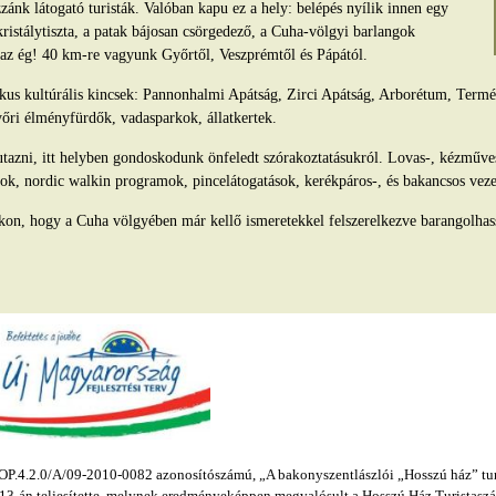
ánk látogató turisták. Valóban kapu ez a hely: belépés nyílik innen egy
kristálytiszta, a patak bájosan csörgedező, a Cuha-völgyi barlangok
s az ég! 40 km-re vagyunk Győrtől, Veszprémtől és Pápától.
tikus kultúrális kincsek: Pannonhalmi Apátság, Zirci Apátság, Arborétum, Ter
yőri élményfürdők, vadasparkok, állatkertek.
azni, itt helyben gondoskodunk önfeledt szórakoztatásukról. Lovas-, kézműv
ok, nordic walkin programok, pincelátogatások, kerékpáros-, és bakancsos veze
kon, hogy a Cuha völgyében már kellő ismeretekkel felszerelkezve barangolhas
.4.2.0/A/09-2010-0082 azonosítószámú, „A bakonyszentlászlói „Hosszú ház” turis
s 13-án teljesítette, melynek eredményeképpen megvalósult a Hosszú Ház Turistaszál