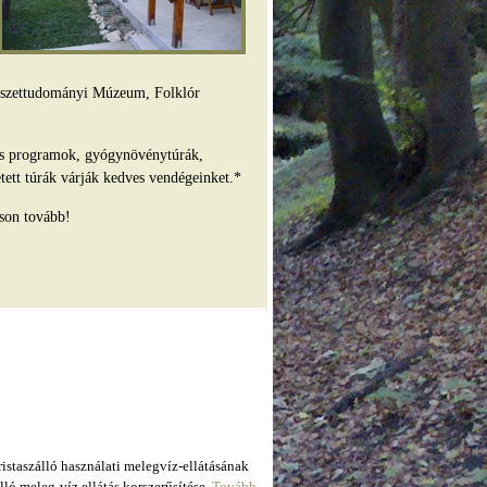
mészettudományi Múzeum, Folklór
es programok, gyógynövénytúrák,
tett túrák várják kedves vendégeinket.*
son tovább!
taszálló használati melegvíz-ellátásának
ló meleg-víz ellátás korszerűsítése.
Tovább