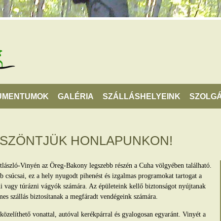
UMENTUMOK
GALÉRIA
SZÁLLÁSHELYEINK
SZOLGÁ
ÖSZÖNTJÜK HONLAPUNKON!
tlászló-Vinyén az Öreg-Bakony legszebb részén a Cuha völgyében található.
 csúcsai, ez a hely nyugodt pihenést és izgalmas programokat tartogat a
lni vagy túrázni vágyók számára. Az épületeink kellő biztonságot nyújtanak
mes szállás biztosítanak a megfáradt vendégeink számára.
zelíthető vonattal, autóval kerékpárral és gyalogosan egyaránt. Vinyét a