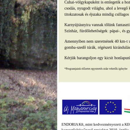
Cuhai-völgykapuként is emlegetik a hozz
csodás, nyugodt világba, ahol a levegő 
titokzatosak és éjszaka mindig csillago
Karnyújtásnyira vannak tőlünk fantasz
Színház, fürdőlehetőségek: pápai-, és g
Amennyiben nem szeretnének 40 km-t ut
gomba-szedő túrák, régészeti kirándulás
Kérjük barangoljon egy kicsit honlapun
*Programjaink előzetes egyeztetés után vehetők igénybe
ENDORIA Kft, mint kedvezményezett a KEOP
korszerűsítése”nevű projektet 2010. áprili