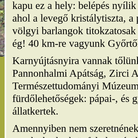
kapu ez a hely: belépés nyíli
ahol a levegő kristálytiszta, 
völgyi barlangok titokzatosak 
ég! 40 km-re vagyunk Győrtől
Karnyújtásnyira vannak tőlünk
Pannonhalmi Apátság, Zirci A
Természettudományi Múzeum,
fürdőlehetőségek: pápai-, és 
állatkertek.
Amennyiben nem szeretnének 4