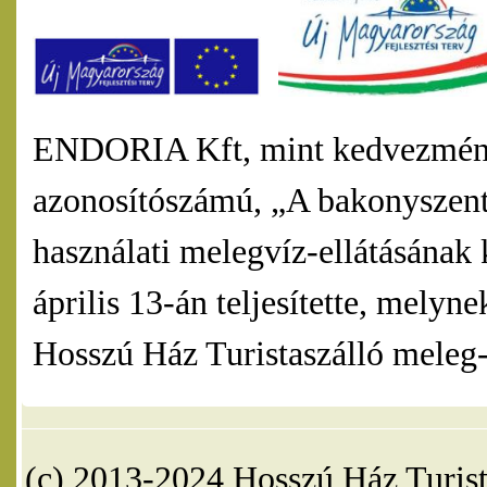
ENDORIA Kft, mint kedvezmény
azonosítószámú, „A bakonyszentl
használati melegvíz-ellátásának 
április 13-án teljesítette, mel
Hosszú Ház Turistaszálló meleg-v
(c) 2013-2024 Hosszú Ház Turist