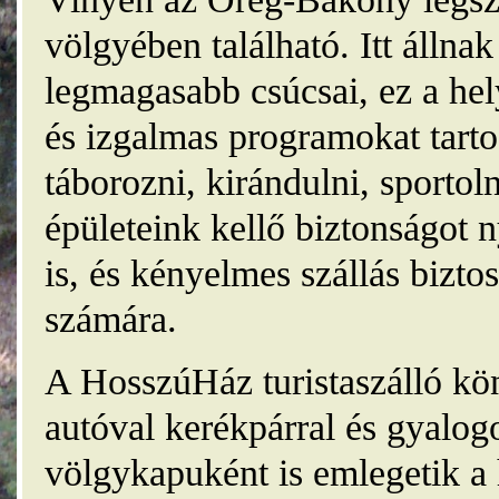
völgyében található. Itt álln
legmagasabb csúcsai, ez a he
és izgalmas programokat tarto
táborozni, kirándulni, sporto
épületeink kellő biztonságot
is, és kényelmes szállás bizt
számára.
A HosszúHáz turistaszálló kö
autóval kerékpárral és gyalog
völgykapuként is emlegetik a 