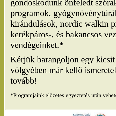
gondoskodunk önfeledt szórak
programok, gyógynövénytúrák
kirándulások, nordic walkin 
kerékpáros-, és bakancsos vez
vendégeinket.*
Kérjük barangoljon egy kicsi
völgyében már kellő ismerete
tovább!
*Programjaink előzetes egyeztetés után vehe