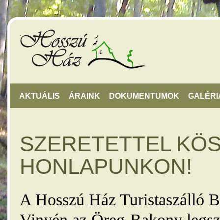
AKTUÁLIS
ÁRAINK
DOKUMENTUMOK
GALÉRI
SZERETETTEL KÖ
HONLAPUNKON!
A Hosszú Ház Turistaszálló B
Vinyén az Öreg-Bakony legsz