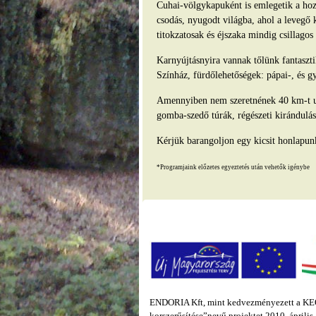
Cuhai-völgykapuként is emlegetik a hozz
csodás, nyugodt világba, ahol a levegő 
titokzatosak és éjszaka mindig csillago
Karnyújtásnyira vannak tőlünk fantasz
Színház, fürdőlehetőségek: pápai-, és g
Amennyiben nem szeretnének 40 km-t ut
gomba-szedő túrák, régészeti kirándulás
Kérjük barangoljon egy kicsit honlapun
*Programjaink előzetes egyeztetés után vehetők igénybe
ENDORIA Kft, mint kedvezményezett a KEOP
korszerűsítése”nevű projektet 2010. áprili