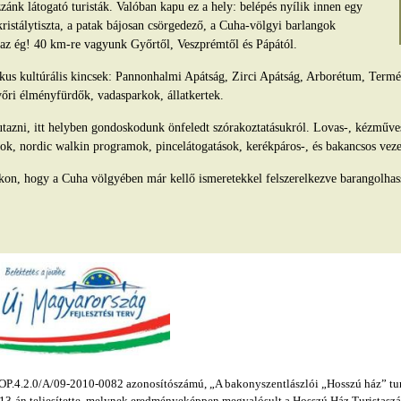
ánk látogató turisták. Valóban kapu ez a hely: belépés nyílik innen egy
kristálytiszta, a patak bájosan csörgedező, a Cuha-völgyi barlangok
s az ég! 40 km-re vagyunk Győrtől, Veszprémtől és Pápától.
tikus kultúrális kincsek: Pannonhalmi Apátság, Zirci Apátság, Arborétum, Ter
yőri élményfürdők, vadasparkok, állatkertek.
azni, itt helyben gondoskodunk önfeledt szórakoztatásukról. Lovas-, kézműv
ok, nordic walkin programok, pincelátogatások, kerékpáros-, és bakancsos veze
kon, hogy a Cuha völgyében már kellő ismeretekkel felszerelkezve barangolhas
.4.2.0/A/09-2010-0082 azonosítószámú, „A bakonyszentlászlói „Hosszú ház” turis
s 13-án teljesítette, melynek eredményeképpen megvalósult a Hosszú Ház Turistaszál