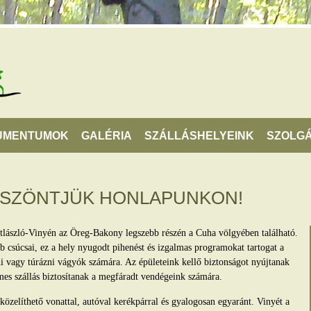
UMENTUMOK
GALÉRIA
SZÁLLÁSHELYEINK
SZOLGÁ
ÖSZÖNTJÜK HONLAPUNKON!
tlászló-Vinyén az Öreg-Bakony legszebb részén a Cuha völgyében található.
 csúcsai, ez a hely nyugodt pihenést és izgalmas programokat tartogat a
lni vagy túrázni vágyók számára. Az épületeink kellő biztonságot nyújtanak
mes szállás biztosítanak a megfáradt vendégeink számára.
zelíthető vonattal, autóval kerékpárral és gyalogosan egyaránt. Vinyét a