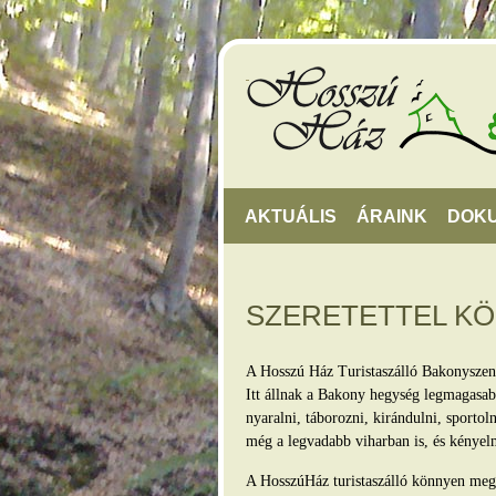
AKTUÁLIS
ÁRAINK
DOK
SZERETETTEL K
A Hosszú Ház Turistaszálló Bakonyszen
Itt állnak a Bakony hegység legmagasabb
nyaralni, táborozni, kirándulni, sporto
még a legvadabb viharban is, és kényel
A HosszúHáz turistaszálló könnyen megkö