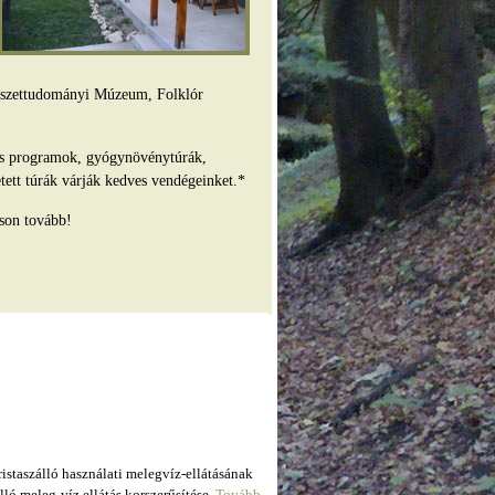
mészettudományi Múzeum, Folklór
es programok, gyógynövénytúrák,
tett túrák várják kedves vendégeinket.*
son tovább!
taszálló használati melegvíz-ellátásának
ló meleg-víz ellátás korszerűsítése.
Tovább