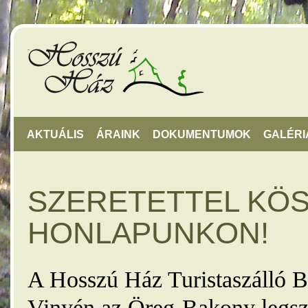
AKTUÁLIS
ÁRAINK
DOKUMENTUMOK
GALÉRI
SZERETETTEL KÖ
HONLAPUNKON!
A Hosszú Ház Turistaszálló B
Vinyén az Öreg-Bakony legsz