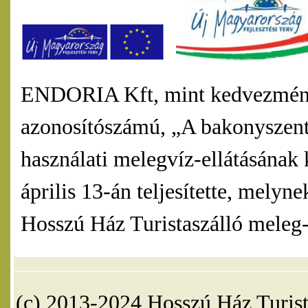
ENDORIA Kft, mint kedvezmény
azonosítószámú, „A bakonyszentl
használati melegvíz-ellátásának 
április 13-án teljesítette, mel
Hosszú Ház Turistaszálló meleg-v
(c) 2013-2024 Hosszú Ház Turist