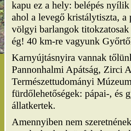
kapu ez a hely: belépés nyíli
ahol a levegő kristálytiszta, 
völgyi barlangok titokzatosak 
ég! 40 km-re vagyunk Győrtől
Karnyújtásnyira vannak tőlünk
Pannonhalmi Apátság, Zirci A
Természettudományi Múzeum,
fürdőlehetőségek: pápai-, és 
állatkertek.
Amennyiben nem szeretnének 4