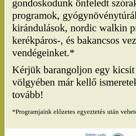
gondoskodunk önfeledt szórak
programok, gyógynövénytúrák
kirándulások, nordic walkin 
kerékpáros-, és bakancsos vez
vendégeinket.*
Kérjük barangoljon egy kicsi
völgyében már kellő ismerete
tovább!
*Programjaink előzetes egyeztetés után vehe