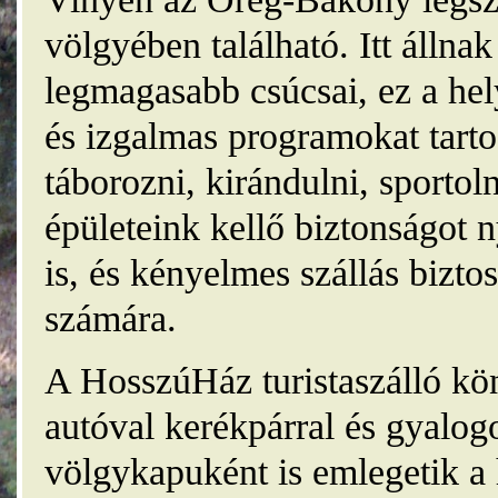
völgyében található. Itt álln
legmagasabb csúcsai, ez a he
és izgalmas programokat tarto
táborozni, kirándulni, sporto
épületeink kellő biztonságot
is, és kényelmes szállás bizt
számára.
A HosszúHáz turistaszálló kö
autóval kerékpárral és gyalog
völgykapuként is emlegetik a 