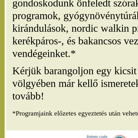
gondoskodunk önfeledt szórak
programok, gyógynövénytúrák
kirándulások, nordic walkin 
kerékpáros-, és bakancsos vez
vendégeinket.*
Kérjük barangoljon egy kicsi
völgyében már kellő ismerete
tovább!
*Programjaink előzetes egyeztetés után vehe