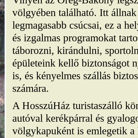
völgyében található. Itt álln
legmagasabb csúcsai, ez a he
és izgalmas programokat tarto
táborozni, kirándulni, sporto
épületeink kellő biztonságot
is, és kényelmes szállás bizt
számára.
A HosszúHáz turistaszálló kö
autóval kerékpárral és gyalog
völgykapuként is emlegetik a 