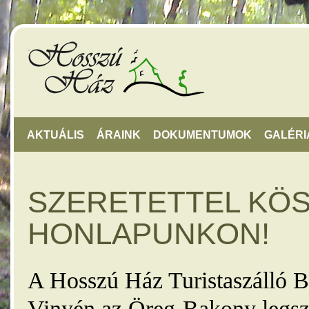
AKTUÁLIS
ÁRAINK
DOKUMENTUMOK
GALÉRI
SZERETETTEL KÖ
HONLAPUNKON!
A Hosszú Ház Turistaszálló B
Vinyén az Öreg-Bakony legsz