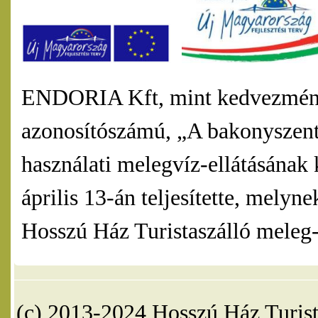
ENDORIA Kft, mint kedvezmény
azonosítószámú, „A bakonyszentl
használati melegvíz-ellátásának 
április 13-án teljesítette, mel
Hosszú Ház Turistaszálló meleg-v
(c) 2013-2024 Hosszú Ház Turist