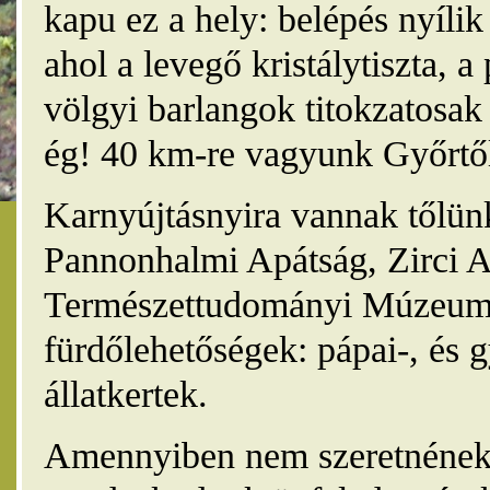
kapu ez a hely: belépés nyíli
ahol a levegő kristálytiszta, 
völgyi barlangok titokzatosak 
ég! 40 km-re vagyunk Győrtől
Karnyújtásnyira vannak tőlünk
Pannonhalmi Apátság, Zirci A
Természettudományi Múzeum,
fürdőlehetőségek: pápai-, és 
állatkertek.
Amennyiben nem szeretnének 4