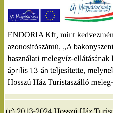
ENDORIA Kft, mint kedvezmény
azonosítószámú, „A bakonyszentl
használati melegvíz-ellátásának 
április 13-án teljesítette, mel
Hosszú Ház Turistaszálló meleg-v
(c) 2013-2024 Hosszú Ház Turist