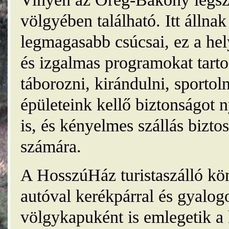
völgyében található. Itt álln
legmagasabb csúcsai, ez a he
és izgalmas programokat tarto
táborozni, kirándulni, sporto
épületeink kellő biztonságot
is, és kényelmes szállás bizt
számára.
A HosszúHáz turistaszálló kö
autóval kerékpárral és gyalog
völgykapuként is emlegetik a 