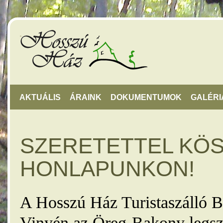
AKTUÁLIS
ÁRAINK
DOKUMENTUMOK
GALÉRI
SZERETETTEL KÖ
HONLAPUNKON!
A Hosszú Ház Turistaszálló B
Vinyén az Öreg-Bakony legsz