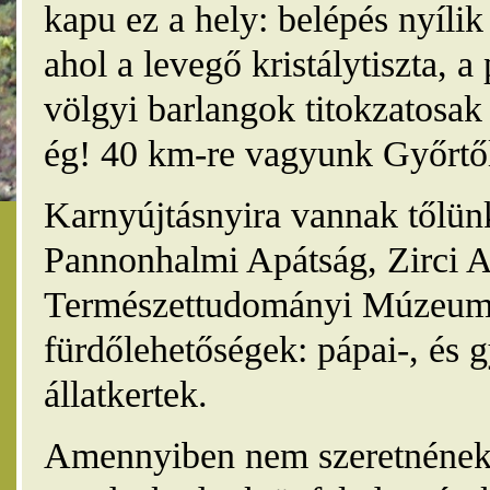
kapu ez a hely: belépés nyíli
ahol a levegő kristálytiszta, 
völgyi barlangok titokzatosak 
ég! 40 km-re vagyunk Győrtől
Karnyújtásnyira vannak tőlünk
Pannonhalmi Apátság, Zirci A
Természettudományi Múzeum,
fürdőlehetőségek: pápai-, és 
állatkertek.
Amennyiben nem szeretnének 4