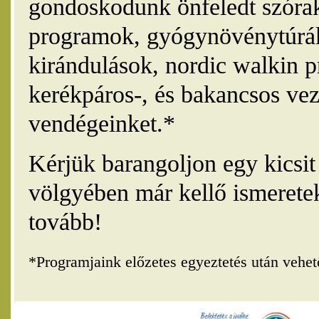
gondoskodunk önfeledt szórak
programok, gyógynövénytúrák
kirándulások, nordic walkin 
kerékpáros-, és bakancsos vez
vendégeinket.*
Kérjük barangoljon egy kicsi
völgyében már kellő ismerete
tovább!
*Programjaink előzetes egyeztetés után vehe