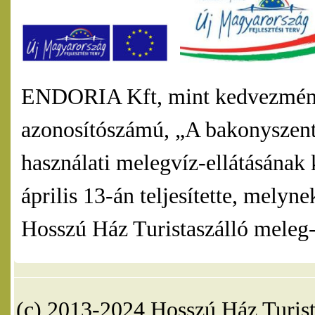
ENDORIA Kft, mint kedvezmény
azonosítószámú, „A bakonyszentl
használati melegvíz-ellátásának 
április 13-án teljesítette, mel
Hosszú Ház Turistaszálló meleg-v
(c) 2013-2024 Hosszú Ház Turist