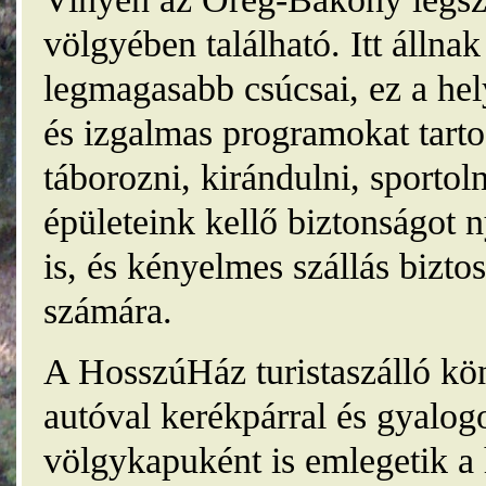
völgyében található. Itt álln
legmagasabb csúcsai, ez a he
és izgalmas programokat tarto
táborozni, kirándulni, sporto
épületeink kellő biztonságot
is, és kényelmes szállás bizt
számára.
A HosszúHáz turistaszálló kö
autóval kerékpárral és gyalog
völgykapuként is emlegetik a 