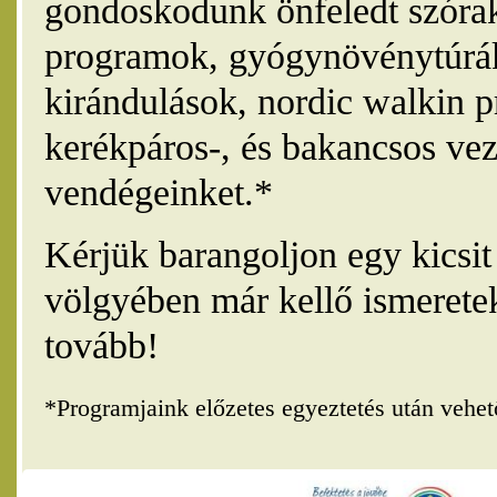
gondoskodunk önfeledt szórak
programok, gyógynövénytúrák
kirándulások, nordic walkin 
kerékpáros-, és bakancsos vez
vendégeinket.*
Kérjük barangoljon egy kicsi
völgyében már kellő ismerete
tovább!
*Programjaink előzetes egyeztetés után vehe