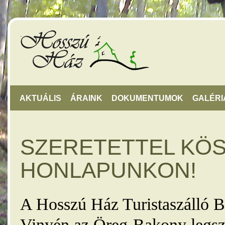
AKTUÁLIS
ÁRAINK
DOKUMENTUMOK
GALÉRI
SZERETETTEL KÖ
HONLAPUNKON!
A Hosszú Ház Turistaszálló B
Vinyén az Öreg-Bakony legsz