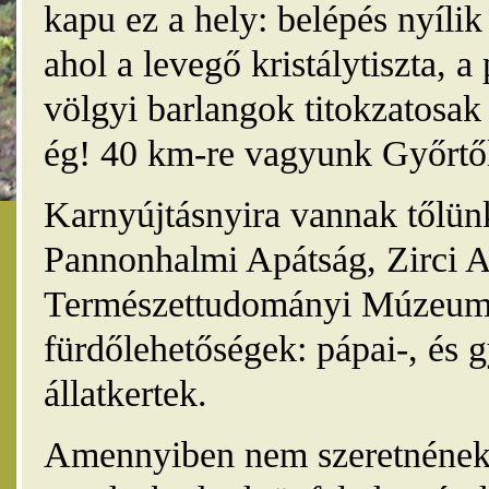
kapu ez a hely: belépés nyíli
ahol a levegő kristálytiszta, 
völgyi barlangok titokzatosak 
ég! 40 km-re vagyunk Győrtől
Karnyújtásnyira vannak tőlünk
Pannonhalmi Apátság, Zirci A
Természettudományi Múzeum,
fürdőlehetőségek: pápai-, és 
állatkertek.
Amennyiben nem szeretnének 4