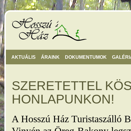
AKTUÁLIS
ÁRAINK
DOKUMENTUMOK
GALÉRI
SZERETETTEL KÖ
HONLAPUNKON!
A Hosszú Ház Turistaszálló B
Vinyén az Öreg-Bakony legsz