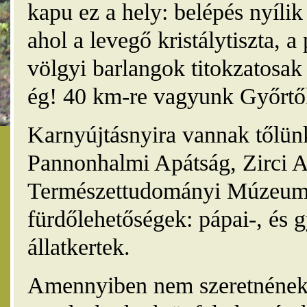
kapu ez a hely: belépés nyíli
ahol a levegő kristálytiszta, 
völgyi barlangok titokzatosak 
ég! 40 km-re vagyunk Győrtől
Karnyújtásnyira vannak tőlünk
Pannonhalmi Apátság, Zirci A
Természettudományi Múzeum,
fürdőlehetőségek: pápai-, és 
állatkertek.
Amennyiben nem szeretnének 4