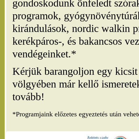
gondoskodunk önfeledt szórak
programok, gyógynövénytúrák
kirándulások, nordic walkin 
kerékpáros-, és bakancsos vez
vendégeinket.*
Kérjük barangoljon egy kicsi
völgyében már kellő ismerete
tovább!
*Programjaink előzetes egyeztetés után vehe