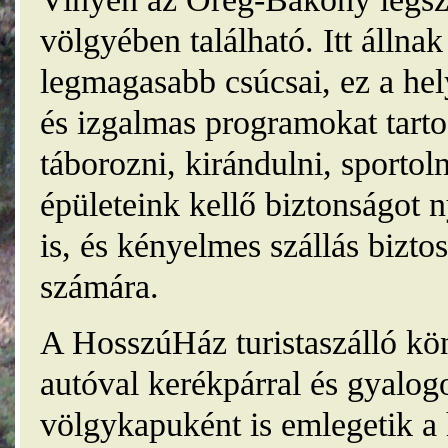
völgyében található. Itt álln
legmagasabb csúcsai, ez a he
és izgalmas programokat tarto
táborozni, kirándulni, sporto
épületeink kellő biztonságot
is, és kényelmes szállás bizt
számára.
A HosszúHáz turistaszálló kö
autóval kerékpárral és gyalog
völgykapuként is emlegetik a 