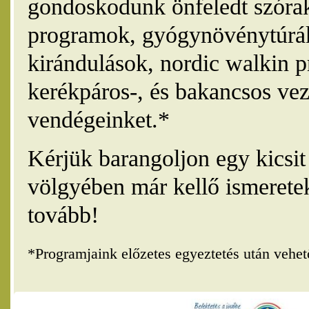
gondoskodunk önfeledt szórak
programok, gyógynövénytúrák
kirándulások, nordic walkin 
kerékpáros-, és bakancsos vez
vendégeinket.*
Kérjük barangoljon egy kicsi
völgyében már kellő ismerete
tovább!
*Programjaink előzetes egyeztetés után vehe