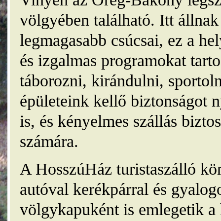
völgyében található. Itt álln
legmagasabb csúcsai, ez a he
és izgalmas programokat tarto
táborozni, kirándulni, sporto
épületeink kellő biztonságot
is, és kényelmes szállás bizt
számára.
A HosszúHáz turistaszálló kö
autóval kerékpárral és gyalog
völgykapuként is emlegetik a 