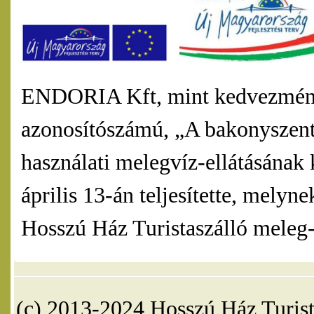
ENDORIA Kft, mint kedvezmény
azonosítószámú, „A bakonyszentl
használati melegvíz-ellátásának 
április 13-án teljesítette, mel
Hosszú Ház Turistaszálló meleg-v
(c) 2013-2024 Hosszú Ház Turist