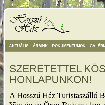
AKTUÁLIS
ÁRAINK
DOKUMENTUMOK
GALÉRI
SZERETETTEL KÖ
HONLAPUNKON!
A Hosszú Ház Turistaszálló B
Vinyén az Öreg-Bakony legsz