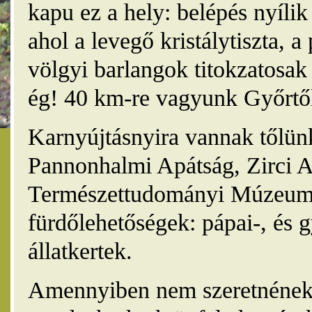
kapu ez a hely: belépés nyíli
ahol a levegő kristálytiszta, 
völgyi barlangok titokzatosak 
ég! 40 km-re vagyunk Győrtől
Karnyújtásnyira vannak tőlünk
Pannonhalmi Apátság, Zirci A
Természettudományi Múzeum,
fürdőlehetőségek: pápai-, és 
állatkertek.
Amennyiben nem szeretnének 4