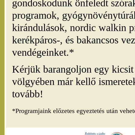
gondoskodunk önfeledt szórak
programok, gyógynövénytúrák
kirándulások, nordic walkin 
kerékpáros-, és bakancsos vez
vendégeinket.*
Kérjük barangoljon egy kicsi
völgyében már kellő ismerete
tovább!
*Programjaink előzetes egyeztetés után vehe