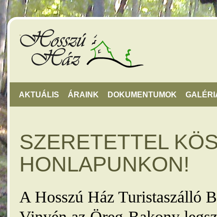
AKTUÁLIS
ÁRAINK
DOKUMENTUMOK
GALÉRI
SZERETETTEL KÖ
HONLAPUNKON!
A Hosszú Ház Turistaszálló B
Vinyén az Öreg-Bakony legsz