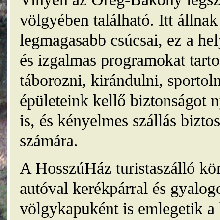
völgyében található. Itt álln
legmagasabb csúcsai, ez a he
és izgalmas programokat tarto
táborozni, kirándulni, sporto
épületeink kellő biztonságot
is, és kényelmes szállás bizt
számára.
A HosszúHáz turistaszálló kö
autóval kerékpárral és gyalog
völgykapuként is emlegetik a 