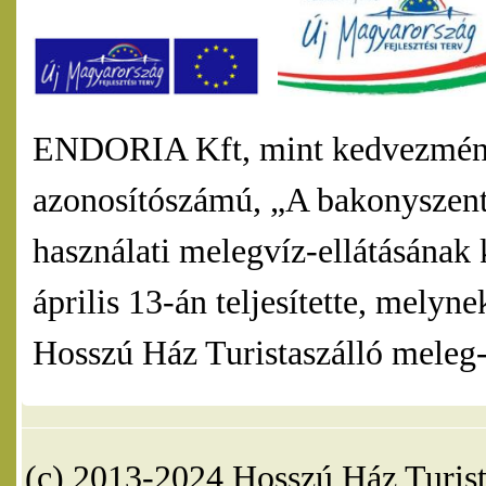
ENDORIA Kft, mint kedvezmény
azonosítószámú, „A bakonyszentl
használati melegvíz-ellátásának 
április 13-án teljesítette, mel
Hosszú Ház Turistaszálló meleg-v
(c) 2013-2024 Hosszú Ház Turist