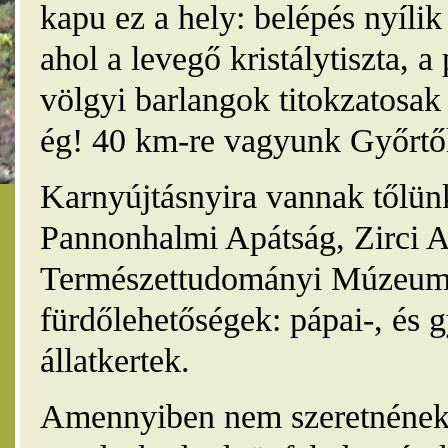
kapu ez a hely: belépés nyíli
ahol a levegő kristálytiszta, 
völgyi barlangok titokzatosak 
ég! 40 km-re vagyunk Győrtől
Karnyújtásnyira vannak tőlünk
Pannonhalmi Apátság, Zirci A
Természettudományi Múzeum,
fürdőlehetőségek: pápai-, és 
állatkertek.
Amennyiben nem szeretnének 4