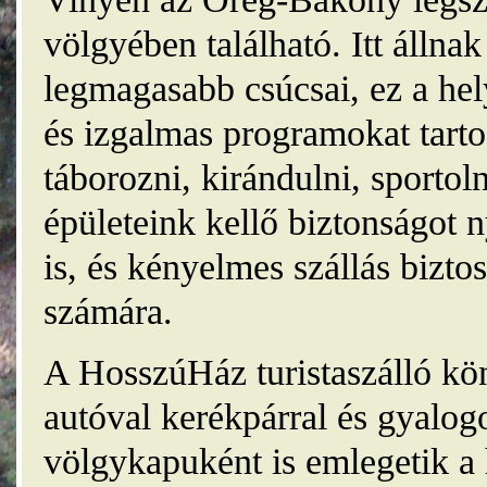
völgyében található. Itt álln
legmagasabb csúcsai, ez a he
és izgalmas programokat tarto
táborozni, kirándulni, sporto
épületeink kellő biztonságot
is, és kényelmes szállás bizt
számára.
A HosszúHáz turistaszálló kö
autóval kerékpárral és gyalog
völgykapuként is emlegetik a 