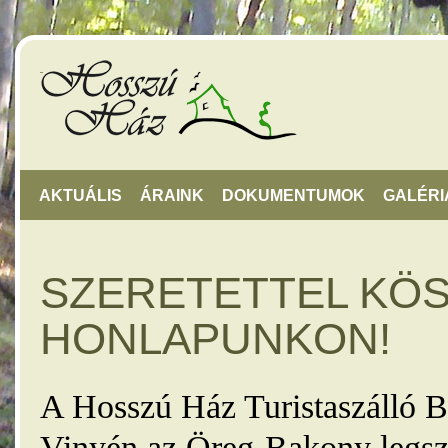
AKTUÁLIS
ÁRAINK
DOKUMENTUMOK
GALÉRI
SZERETETTEL KÖ
HONLAPUNKON!
A Hosszú Ház Turistaszálló B
Vinyén az Öreg-Bakony legsz