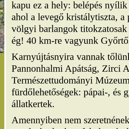
kapu ez a hely: belépés nyíli
ahol a levegő kristálytiszta, 
völgyi barlangok titokzatosak 
ég! 40 km-re vagyunk Győrtől
Karnyújtásnyira vannak tőlünk
Pannonhalmi Apátság, Zirci A
Természettudományi Múzeum,
fürdőlehetőségek: pápai-, és 
állatkertek.
Amennyiben nem szeretnének 4