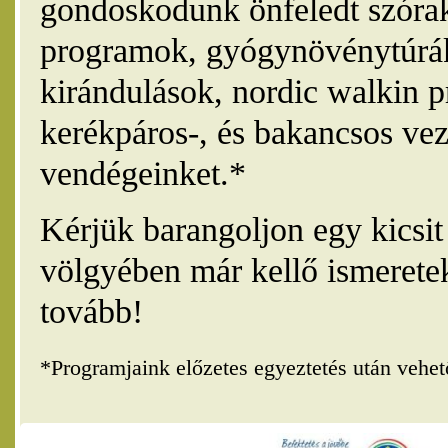
gondoskodunk önfeledt szórak
programok, gyógynövénytúrák
kirándulások, nordic walkin 
kerékpáros-, és bakancsos vez
vendégeinket.*
Kérjük barangoljon egy kicsi
völgyében már kellő ismerete
tovább!
*Programjaink előzetes egyeztetés után vehe