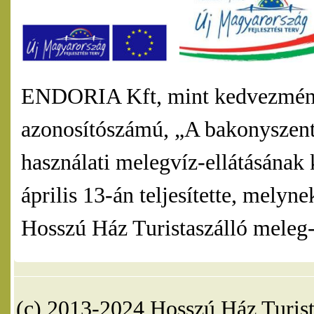
ENDORIA Kft, mint kedvezmény
azonosítószámú, „A bakonyszentl
használati melegvíz-ellátásának 
április 13-án teljesítette, mel
Hosszú Ház Turistaszálló meleg-v
(c) 2013-2024 Hosszú Ház Turist