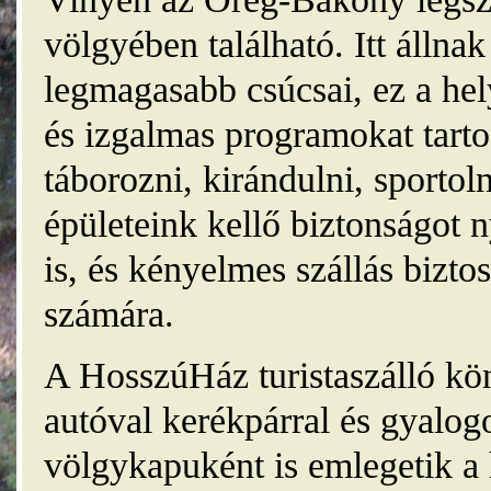
völgyében található. Itt álln
legmagasabb csúcsai, ez a he
és izgalmas programokat tarto
táborozni, kirándulni, sporto
épületeink kellő biztonságot
is, és kényelmes szállás bizt
számára.
A HosszúHáz turistaszálló kö
autóval kerékpárral és gyalog
völgykapuként is emlegetik a 