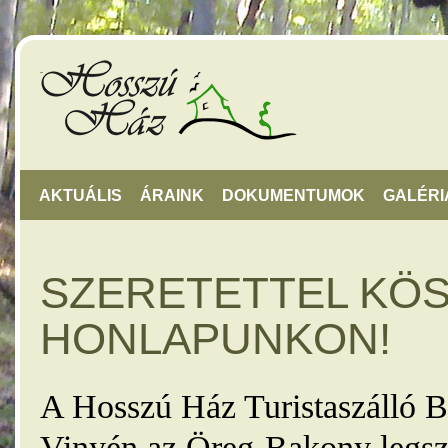
AKTUÁLIS
ÁRAINK
DOKUMENTUMOK
GALÉRI
SZERETETTEL KÖ
HONLAPUNKON!
A Hosszú Ház Turistaszálló B
Vinyén az Öreg-Bakony legsz