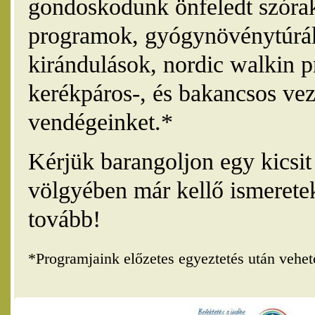
gondoskodunk önfeledt szórak
programok, gyógynövénytúrák
kirándulások, nordic walkin 
kerékpáros-, és bakancsos vez
vendégeinket.*
Kérjük barangoljon egy kicsi
völgyében már kellő ismerete
tovább!
*Programjaink előzetes egyeztetés után vehe