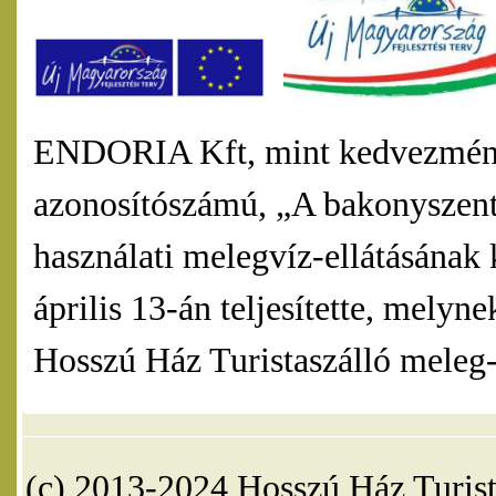
ENDORIA Kft, mint kedvezmény
azonosítószámú, „A bakonyszentl
használati melegvíz-ellátásának 
április 13-án teljesítette, mel
Hosszú Ház Turistaszálló meleg-v
(c) 2013-2024 Hosszú Ház Turist