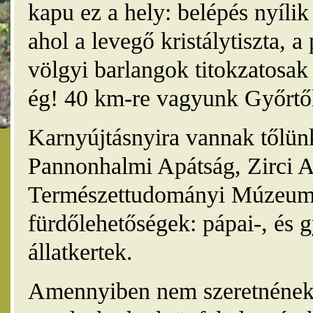
kapu ez a hely: belépés nyíli
ahol a levegő kristálytiszta, 
völgyi barlangok titokzatosak 
ég! 40 km-re vagyunk Győrtől
Karnyújtásnyira vannak tőlünk
Pannonhalmi Apátság, Zirci A
Természettudományi Múzeum,
fürdőlehetőségek: pápai-, és 
állatkertek.
Amennyiben nem szeretnének 4