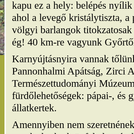
kapu ez a hely: belépés nyíli
ahol a levegő kristálytiszta, 
völgyi barlangok titokzatosak 
ég! 40 km-re vagyunk Győrtől
Karnyújtásnyira vannak tőlünk
Pannonhalmi Apátság, Zirci A
Természettudományi Múzeum,
fürdőlehetőségek: pápai-, és 
állatkertek.
Amennyiben nem szeretnének 4