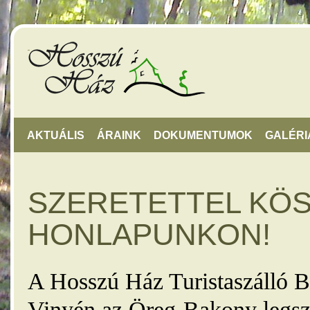
AKTUÁLIS
ÁRAINK
DOKUMENTUMOK
GALÉRI
SZERETETTEL KÖ
HONLAPUNKON!
A Hosszú Ház Turistaszálló B
Vinyén az Öreg-Bakony legsz