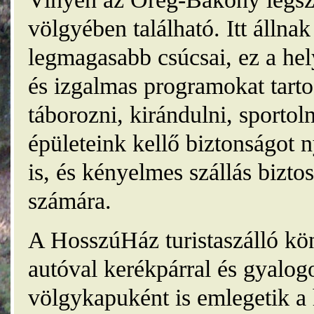
völgyében található. Itt álln
legmagasabb csúcsai, ez a he
és izgalmas programokat tarto
táborozni, kirándulni, sporto
épületeink kellő biztonságot
is, és kényelmes szállás bizt
számára.
A HosszúHáz turistaszálló kö
autóval kerékpárral és gyalog
völgykapuként is emlegetik a 