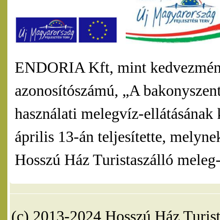
ENDORIA Kft, mint kedvezmény
azonosítószámú, „A bakonyszentl
használati melegvíz-ellátásának 
április 13-án teljesítette, mel
Hosszú Ház Turistaszálló meleg-v
(c) 2013-2024 Hosszú Ház Turist