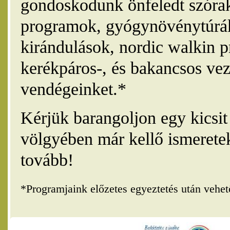
gondoskodunk önfeledt szórak
programok, gyógynövénytúrák
kirándulások, nordic walkin 
kerékpáros-, és bakancsos vez
vendégeinket.*
Kérjük barangoljon egy kicsi
völgyében már kellő ismerete
tovább!
*Programjaink előzetes egyeztetés után vehe